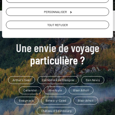
PERSONNALISER
TOUT REFUSER
Une envie de voyage
particulière ?
Arthur's Seat
Cathédrale de Glasgow
Ben Nevis
Callander
Aberfoyle
Blair Atholl
Beaumaris
Betws-y-Coed
Blair Atholl
Château d'Edimbourg