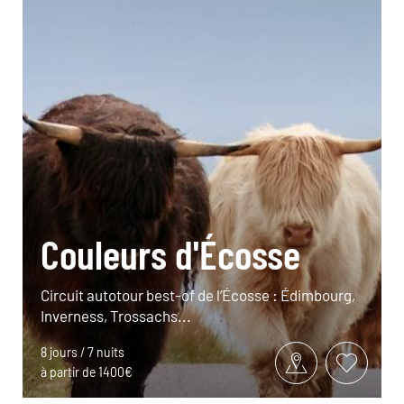
Couleurs d'Écosse
Circuit autotour best-of de l’Écosse : Édimbourg,
Inverness, Trossachs...
8 jours / 7 nuits
à partir de 1400€