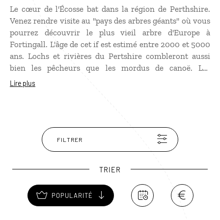
Le cœur de l'Écosse bat dans la région de Perthshire.
Venez rendre visite au "pays des arbres géants" où vous
pourrez découvrir le plus vieil arbre d'Europe à
Fortingall. L'âge de cet if est estimé entre 2000 et 5000
ans. Lochs et rivières du Pertshire combleront aussi
bien les pêcheurs que les mordus de canoë. Les
marcheurs quant à eux parcourront les reliefs sauvages
Lire plus
mais cléments du Glen Lyon ou du Glenshee, tandis
que les amateurs d'histoire s'offriront une visite de
Scone Palace. Résidence privée des comtes de Mansfield
depuis plus de 400 ans et lieu de couronnement des
rois d’Écosse, il abrite une très intéressante collection
FILTRER
d’œuvres d’art, dont un grand nombre a appartenu aux
rois de France. Et les amateurs de whisky se
TRIER
retrouveront dans la plus ancienne distillerie d'Écosse,
la Famous Grouse Experience, pour une dégustation
POPULARITÉ
empreinte, bien sûr, de modération !