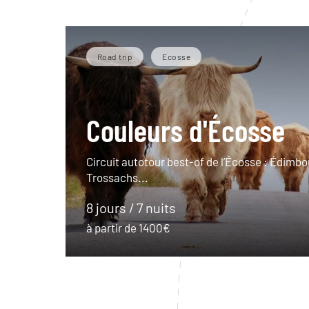
Road trip
Ecosse
Couleurs d'Écosse
Circuit autotour best-of de l’Écosse : Édimbo
Trossachs...
8 jours / 7 nuits
à partir de 1400€