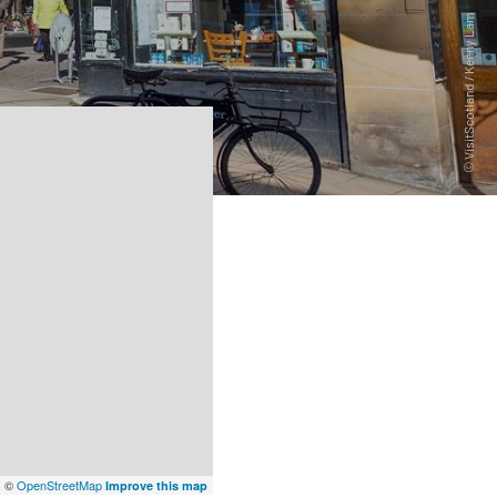
x
©
OpenStreetMap
Improve this map