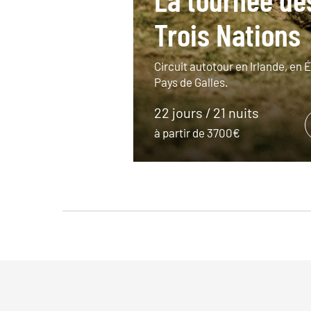
Trois Nations
Circuit autotour en Irlande, en 
Pays de Galles.
22 jours / 21 nuits
à partir de 3700€