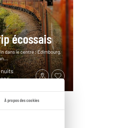
rip écossais
ain dans le centre : Édimbourg,
n...
9 nuits
2200€
À propos des cookies