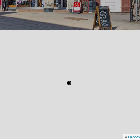
©
Mapbo