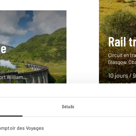
Rail t
ne
Circuit en tr
Glasgow, Oba
10 jours / 
rt William...
à partir de 
Détails
Comptoir des Voyages