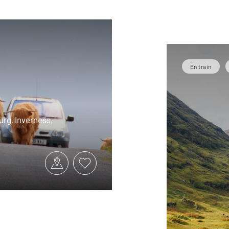
En train
urg, Inverness,