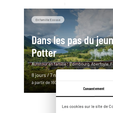
En famille Ecosse
Dans les pas du jeu
Potter
Autotour en famille : Édimbourg, Aberfoyle, Fo
8 jours / 7 nuits
à partir de 1600€
Consentement
Les cookies sur le site de 