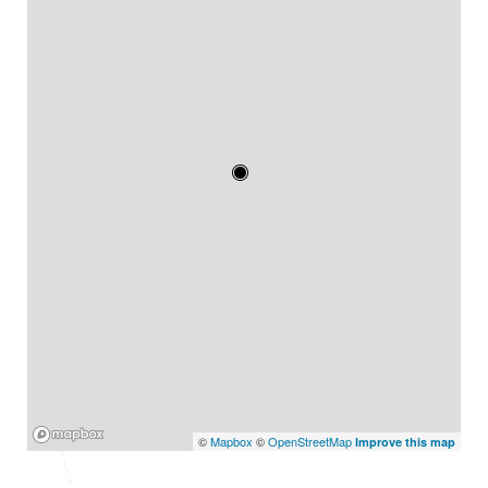
Mapbox
©
Mapbox
©
OpenStreetMap
Improve this map