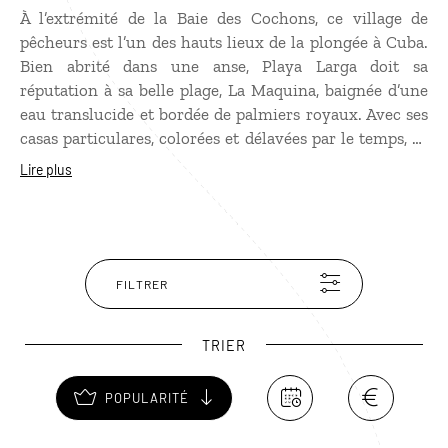
À l’extrémité de la Baie des Cochons, ce village de
pêcheurs est l’un des hauts lieux de la plongée à Cuba.
Bien abrité dans une anse, Playa Larga doit sa
réputation à sa belle plage, La Maquina, baignée d’une
eau translucide et bordée de palmiers royaux. Avec ses
casas particulares, colorées et délavées par le temps, ce
petit village est une halte très plaisante pour découvrir
Lire plus
les plus beaux spots de plongée et de snorkeling en
direction de Playa Giron et de la Cueva de Los Peces.
Playa Larga est aussi la porte d’entrée du parc national
Cienaga de Zapata, la plus grande zone humide des
Caraïbes, paradis des bird watchers.
FILTRER
TRIER
POPULARITÉ