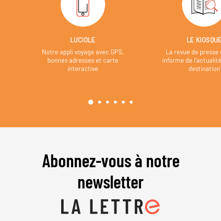
LUCIOLE
LE KIOSQU
Notre appli voyage avec GPS,
La revue de presse 
bonnes adresses et carte
informe de l’actualit
interactive
destination
Abonnez-vous à notre
newsletter