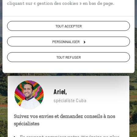
cliquant sur « gestion des cookies » en bas de page.
particulière ?
TOUT ACCEPTER
Baracoa
Camaguey
Cayo Santa Maria
PERSONNALISER
Caraïbes
Che Guevara
Habana Vieja
TOUT REFUSER
Bayamo
Cienfuegos
La Havane
Bayamo
Ariel,
spécialiste Cuba
Suivez vos envies et demandez conseils à nos
spécialistes
Ils sauront organiser votre itinéraire au plus