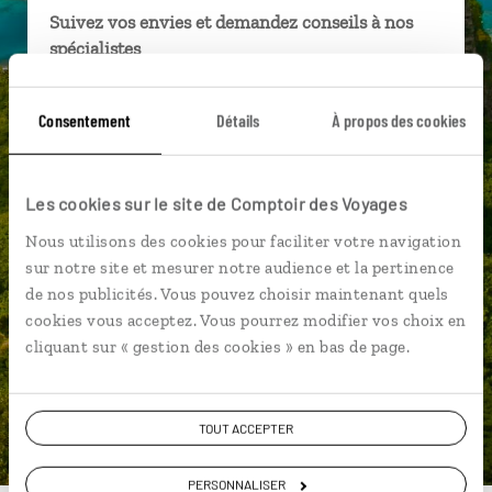
Suivez vos envies et demandez conseils à nos
spécialistes
Ils sauront organiser votre itinéraire au plus
Consentement
Détails
À propos des cookies
près de vos envies et de la réalité du pays.
Échangez en face à face ou depuis nos studios
connectés en agence, mais aussi par email ou
Les cookies sur le site de Comptoir des Voyages
téléphone.
Nous utilisons des cookies pour faciliter votre navigation
Vous gardez le même interlocuteur avant,
sur notre site et mesurer notre audience et la pertinence
pendant et après votre voyage.
de nos publicités. Vous pouvez choisir maintenant quels
cookies vous acceptez. Vous pourrez modifier vos choix en
cliquant sur « gestion des cookies » en bas de page.
DEMANDER UN DEVIS
TOUT ACCEPTER
ou
Construisez votre voyage avec un spécialiste
PERSONNALISER