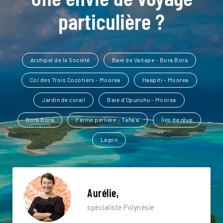
particulière ?
Archipel de la Société
Baie de Vaitape - Bora Bora
Col des Trois Cocotiers - Moorea
Haapiti - Moorea
Jardin de corail
Baie d'Opunohu - Moorea
Bora Bora
Ferme perlière - Taha'a
Îles de rêve
Lagon
Aurélie,
spécialiste Polynésie