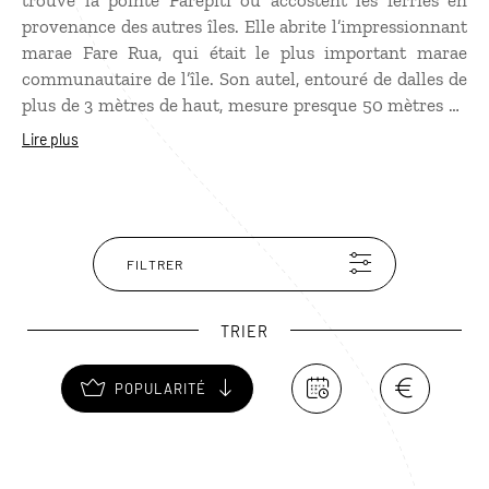
trouve la pointe Farepiti où accostent les ferries en
provenance des autres îles. Elle abrite l’impressionnant
marae Fare Rua, qui était le plus important marae
communautaire de l’île. Son autel, entouré de dalles de
plus de 3 mètres de haut, mesure presque 50 mètres de
long. Mais ce marae, situé sur une propriété privée, ne
Lire plus
peut pas être visité. Petit conseil : photographiez le
depuis le lagon.
FILTRER
TRIER
POPULARITÉ