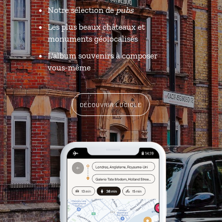
Notre sélection de
pubs
Les plus beaux châteaux et
monuments géolocalisés
L'album souvenirs à composer
vous-même
DÉCOUVRIR LUCIOLE