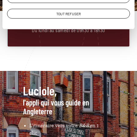
Angleterre
01 88 32 32 87
TOUT REFUSER
Du lundi au samedi de 09h30 à 18h30
Luciole,
l'appli qui vous guide en
Angleterre
L’itinéraire vers votre
B&B
en 1
clic