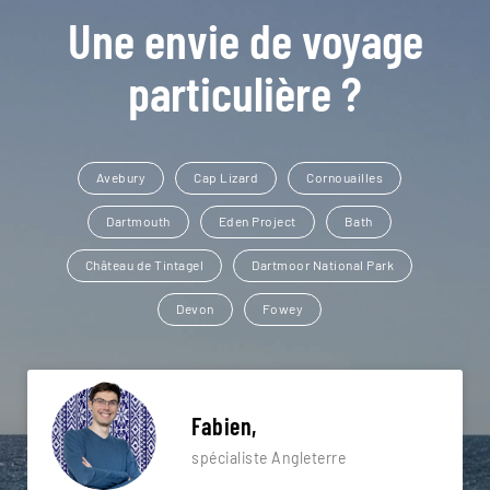
Une envie de voyage
particulière ?
Avebury
Cap Lizard
Cornouailles
Dartmouth
Eden Project
Bath
Château de Tintagel
Dartmoor National Park
Devon
Fowey
Fabien,
spécialiste Angleterre