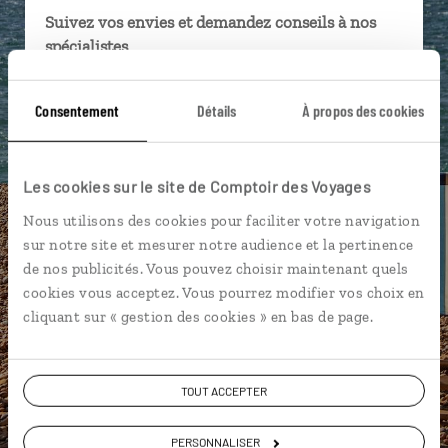
Suivez vos envies et demandez conseils à nos
spécialistes
Ils sauront organiser votre itinéraire au plus
Consentement
Détails
À propos des cookies
près de vos envies et de la réalité du pays.
Échangez en face à face ou depuis nos studios
connectés en agence, mais aussi par email ou
Les cookies sur le site de Comptoir des Voyages
téléphone.
Nous utilisons des cookies pour faciliter votre navigation
Vous gardez le même interlocuteur avant,
sur notre site et mesurer notre audience et la pertinence
pendant et après votre voyage.
de nos publicités. Vous pouvez choisir maintenant quels
cookies vous acceptez. Vous pourrez modifier vos choix en
cliquant sur « gestion des cookies » en bas de page.
DEMANDER UN DEVIS
TOUT ACCEPTER
ou
Construisez votre voyage avec un spécialiste
PERSONNALISER