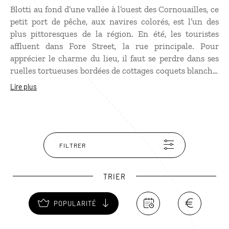
Blotti au fond d’une vallée à l’ouest des Cornouailles, ce
petit port de pêche, aux navires colorés, est l’un des
plus pittoresques de la région. En été, les touristes
affluent dans Fore Street, la rue principale. Pour
apprécier le charme du lieu, il faut se perdre dans ses
ruelles tortueuses bordées de cottages coquets blanchis
à la chaux. Polperro fut aussi un célèbre repère de
Lire plus
contrebandiers dont l’histoire est contée au musée du
village. Une belle balade côtière conduit à Talland Bay,
où arrivaient les navires des pirates.
FILTRER
TRIER
POPULARITÉ