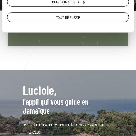
PERSONNALISER
Jamaïque
01 84 74 99 43
TOUT REFUSER
Du lundi au samedi de 09h30 à 18h30
Luciole,
l'appli qui vous guide en
Jamaïque
L’itinéraire vers votre
écolodge
en
1 clic