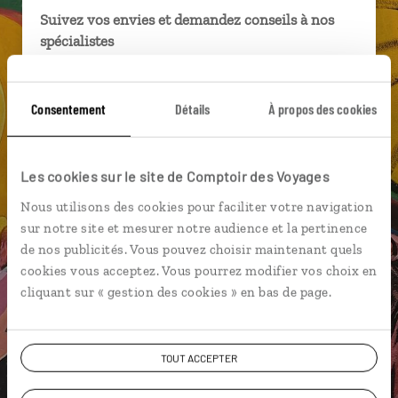
Suivez vos envies et demandez conseils à nos
spécialistes
Ils sauront organiser votre itinéraire au plus
près de vos envies et de la réalité du pays.
Consentement
Détails
À propos des cookies
Échangez en face à face ou depuis nos studios
connectés en agence, mais aussi par email ou
téléphone.
Les cookies sur le site de Comptoir des Voyages
Vous gardez le même interlocuteur avant,
Nous utilisons des cookies pour faciliter votre navigation
pendant et après votre voyage.
sur notre site et mesurer notre audience et la pertinence
de nos publicités. Vous pouvez choisir maintenant quels
cookies vous acceptez. Vous pourrez modifier vos choix en
cliquant sur « gestion des cookies » en bas de page.
DEMANDER UN DEVIS
TOUT ACCEPTER
ou
Construisez votre voyage avec un spécialiste