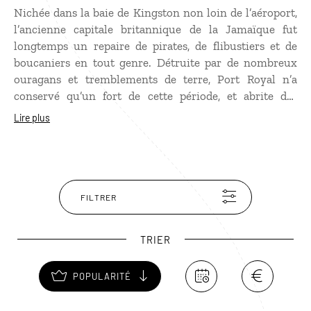
Nichée dans la baie de Kingston non loin de l’aéroport,
l’ancienne capitale britannique de la Jamaïque fut
longtemps un repaire de pirates, de flibustiers et de
boucaniers en tout genre. Détruite par de nombreux
ouragans et tremblements de terre, Port Royal n’a
conservé qu’un fort de cette période, et abrite des
trésors engloutis, notamment des artefacts du peuple
Lire plus
Tainos, antérieurs à l’invasion espagnole, que les
archéologues excavent régulièrement. Si la petite cité
n’a plus rien de sulfureuse, elle a le charme nonchalant
des villages de pêcheurs jamaïcains.
FILTRER
TRIER
POPULARITÉ