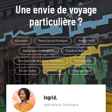
Une envie de voyage
particulière ?
Kingston
Paroisse de Portland
Reach Falls
Campagne de Kingston
Treasure Beach
Parc national des Blue Mountains
Port Antonio
Moore Town
Port Royal
Montego Bay
Ingrid,
spécialiste Jamaïque