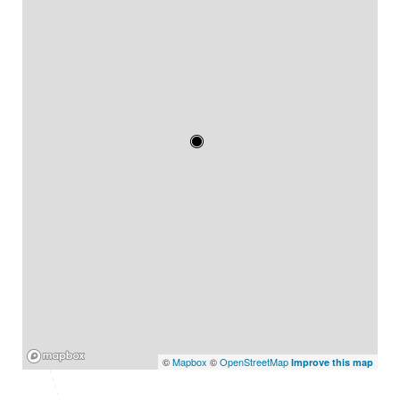
Mapbox
©
Mapbox
©
OpenStreetMap
Improve this map