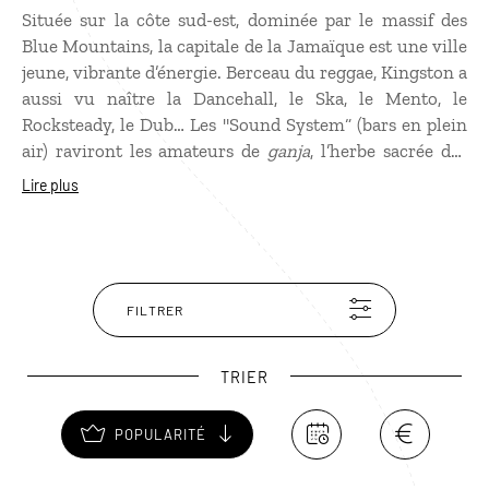
Située sur la côte sud-est, dominée par le massif des
Blue Mountains, la capitale de la Jamaïque est une ville
jeune, vibrante d’énergie. Berceau du reggae, Kingston a
aussi vu naître la Dancehall, le Ska, le Mento, le
Rocksteady, le Dub… Les "Sound System“ (bars en plein
air) raviront les amateurs de
ganja
, l’herbe sacrée des
rastas, et de bonne musique ! Icône nationale, Bob
Lire plus
Marley est né à Trenchtown où vous pourrez visiter sa
maison natale et admirer de superbes fresques murales,
notamment dans Fleet Street. Près de la mer, les
célèbres studios d’enregistrement Tuff Gong, repris par
Ziggy Marley, sont incontournables. Tandis que la
FILTRER
National Gallery of Jamaica, proche du port, mérite le
détour pour sa belle collection d’art jamaïcain. Dans
TRIER
Uptown, une chose à voir : la superbe Devon House,
joyau architectural, et son parc.
POPULARITÉ