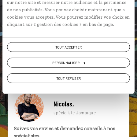
sur notre site et mesurer notre audience et la pertinence
particulière ?
de nos publicités. Vous pouvez choisir maintenant quels
cookies vous acceptez. Vous pourrez modifier vos choix en
cliquant sur « gestion des cookies » en bas de page.
Kingston
Negril
Parc national des Blue Mountains
Paroisse de Portland
Reach Falls
TOUT ACCEPTER
Campagne de Kingston
Port Antonio
PERSONNALISER
Treasure Beach
Moore Town
Moore Town
TOUT REFUSER
Nicolas,
spécialiste Jamaïque
Suivez vos envies et demandez conseils à nos
spécialistes