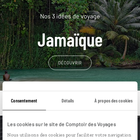
Nos 3 idées de voyage
Jamaïque
DÉCOUVRIR
Consentement
Détails
À propos des cookies
Les cookies sur le site de Comptoir des Voyages
Une envie de voyage
Nous utilisons des cookies pour faciliter votre navigation