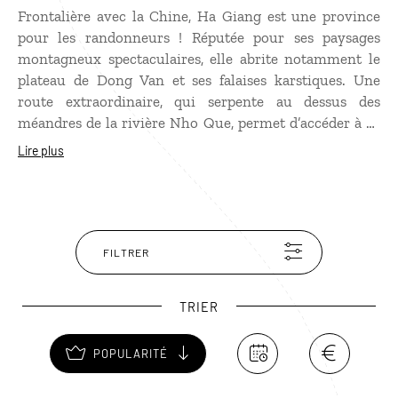
Frontalière avec la Chine, Ha Giang est une province
pour les randonneurs ! Réputée pour ses paysages
montagneux spectaculaires, elle abrite notamment le
plateau de Dong Van et ses falaises karstiques. Une
route extraordinaire, qui serpente au dessus des
méandres de la rivière Nho Que, permet d’accéder à ce
plateau. Elle franchit le col de Ma Pi Leng, l’un des plus
Lire plus
hauts du pays. Plus d’une vingtaine de groupes
ethniques, dont les Hmong, habitent cette terre aussi
belle qu’hostile. Ne manquez pas les marchés, en
particulier celui de Dong Van.
FILTRER
TRIER
POPULARITÉ