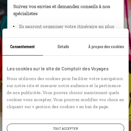
Suivez vos envies et demandez conseils à nos
spécialistes
Ils sauront organiser votre itinéraire au plus
près de vos envies et de la réalité du pays.
Échangez en face à face ou depuis nos studios
Consentement
Détails
À propos des cookies
connectés en agence, mais aussi par email ou
téléphone.
Vous gardez le même interlocuteur avant,
Les cookies sur le site de Comptoir des Voyages
pendant et après votre voyage.
Nous utilisons des cookies pour faciliter votre navigation
sur notre site et mesurer notre audience et la pertinence
de nos publicités. Vous pouvez choisir maintenant quels
cookies vous acceptez. Vous pourrez modifier vos choix en
DEMANDER UN DEVIS
cliquant sur « gestion des cookies » en bas de page.
ou
Construisez votre voyage avec un spécialiste Vietnam
TOUT ACCEPTER