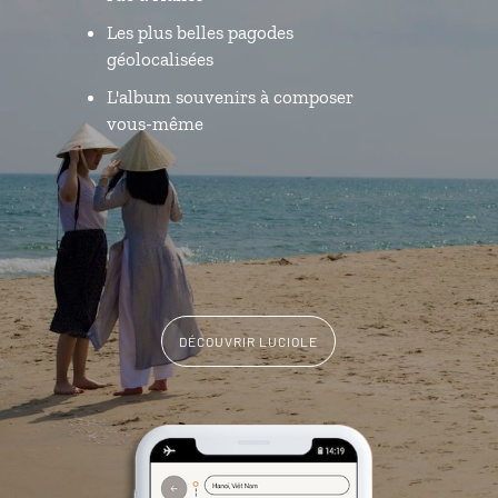
Les plus belles pagodes
géolocalisées
L'album souvenirs à composer
vous-même
DÉCOUVRIR LUCIOLE