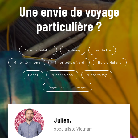
Une envie de voyage
particulière ?
Asie du Sud-Est
Ha Giang
Lac Ba Be
Minorité hmong
Minorités du Nord
Baie d'Halong
Hanoi
Minorité dao
Minorité tay
Pagode au pilier unique
Julien,
spécialiste Vietnam