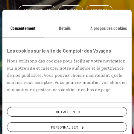
Asie du Sud-Est
Ha Giang
Lac Ba Be
Baie d'Halong terrestre
Da Nang
Hanoi
Consentement
Détails
À propos des cookies
Baie d'Halong
Cité impériale de Hué
Delta du Mékong
Baie d'Halong
Les cookies sur le site de Comptoir des Voyages
Nous utilisons des cookies pour faciliter votre navigation
sur notre site et mesurer notre audience et la pertinence
de nos publicités. Vous pouvez choisir maintenant quels
Louise,
cookies vous acceptez. Vous pourrez modifier vos choix en
spécialiste Vietnam
cliquant sur « gestion des cookies » en bas de page.
Suivez vos envies et demandez conseils à nos
spécialistes
TOUT ACCEPTER
Ils sauront organiser votre itinéraire au plus
PERSONNALISER
près de vos envies et de la réalité du pays.