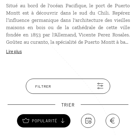
Situé au bord de l'océan Pacifique, le port de Puerto
Montt est à découvrir dans le sud du Chili. Repérez
l’influence germanique dans l'architecture des vieilles
maisons en bois ou de la cathédrale de cette ville
fondée en 1853 par l'Allemand, Vicente Perez Rosales.
Goûtez au curanto, la spécialité de Puerto Montt à base
de coquillages et de viandes, dans un palafito, les
Lire plus
restaurants sur pilotis du petit port d’Angelmo…
Profitez-en aussi pour gagner l’île Tenglo, qui offre une
vue superbe sur Puerto Montt, avec les volcans en
arrière-plan ! Et si vous avez du temps, poursuivez
jusqu’à l’île de Calbuco ou jusqu'au parc national Alerce
FILTRER
Andino, planté de cyprès vieux de près de 3 000
ans. Puerto Montt est aussi un point de départ pour l'île
TRIER
de Chiloé ou la Patagonie.
POPULARITÉ