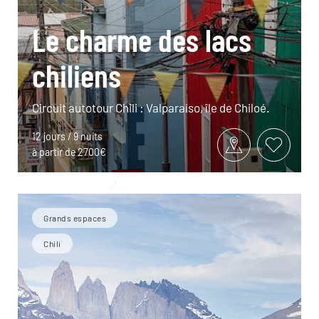
Le charme des lacs
chiliens
Circuit autotour Chili : Valparaíso, île de Chiloé.
12 jours / 9 nuits
à partir de 2700€
Grands espaces
Chili