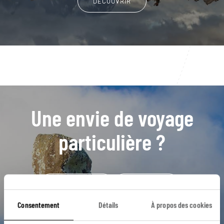
DÉCOUVRIR
Une envie de voyage
particulière ?
Barrio Bellas Artes
Barrio Lastarria
Cerro Concepcion
Chutes de Petrohue
Consentement
Détails
À propos des cookies
Île de Chiloé
Barrio Bellavista
Cerro Alegre