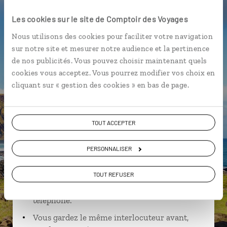
Cerro San Cristobal
Détroit de Magellan
Glacier
Les cookies sur le site de Comptoir des Voyages
Nous utilisons des cookies pour faciliter votre navigation
sur notre site et mesurer notre audience et la pertinence
de nos publicités. Vous pouvez choisir maintenant quels
David,
cookies vous acceptez. Vous pourrez modifier vos choix en
cliquant sur « gestion des cookies » en bas de page.
spécialiste Chili
Suivez vos envies et demandez conseils à nos
TOUT ACCEPTER
spécialistes
Ils sauront organiser votre itinéraire au plus
PERSONNALISER
près de vos envies et de la réalité du pays.
TOUT REFUSER
Échangez en face à face ou depuis nos studios
connectés en agence, mais aussi par email ou
téléphone.
Vous gardez le même interlocuteur avant,