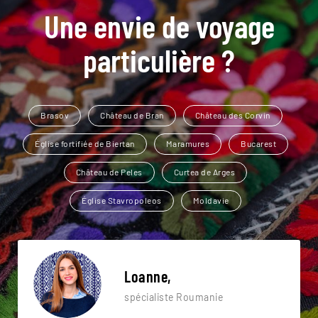
Une envie de voyage
particulière ?
Brasov
Château de Bran
Château des Corvin
Église fortifiée de Biertan
Maramures
Bucarest
Château de Peles
Curtea de Arges
Église Stavropoleos
Moldavie
Loanne,
spécialiste Roumanie