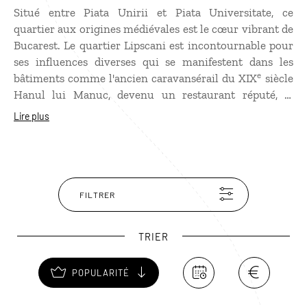
Situé entre Piata Unirii et Piata Universitate, ce
quartier aux origines médiévales est le cœur vibrant de
Bucarest. Le quartier Lipscani est incontournable pour
ses influences diverses qui se manifestent dans les
e
bâtiments comme l'ancien caravansérail du XIX
siècle
Hanul lui Manuc, devenu un restaurant réputé, la
librairie historique Carturesti, le passage Victoria très
Lire plus
"parisien", ou encore la très belle église Stavropoleos.
FILTRER
TRIER
POPULARITÉ