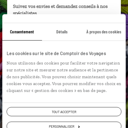
Suivez vos envies et demandez conseils à nos
spécialistes
Ils sauront organiser votre itinéraire au plus
Consentement
Détails
À propos des cookies
près de vos envies et de la réalité du pays.
Échangez en face à face ou depuis nos studios
connectés en agence, mais aussi par email ou
Les cookies sur le site de Comptoir des Voyages
téléphone.
Nous utilisons des cookies pour faciliter votre navigation
Vous gardez le même interlocuteur avant,
sur notre site et mesurer notre audience et la pertinence
pendant et après votre voyage.
de nos publicités. Vous pouvez choisir maintenant quels
cookies vous acceptez. Vous pourrez modifier vos choix en
cliquant sur « gestion des cookies » en bas de page.
DEMANDER UN DEVIS
TOUT ACCEPTER
ou
Construisez votre voyage avec un spécialiste
PERSONNALISER