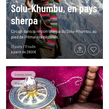
Solu-Khumbu, en pays
sherpa
Circuit dans la région sherpa du Solu-Khumbu, au
pied de l’Himalaya népalais.
13 jours / 11 nuits
à partir de 2800€
Grands sites
Népal