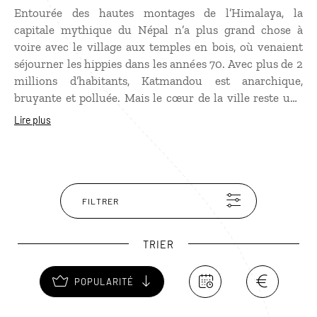
Entourée des hautes montages de l’Himalaya, la
capitale mythique du Népal n’a plus grand chose à
voire avec le village aux temples en bois, où venaient
séjourner les hippies dans les années 70. Avec plus de 2
millions d’habitants, Katmandou est anarchique,
bruyante et polluée. Mais le cœur de la ville reste une
vraie pépite avec les temples célèbres de Durbar
Lire plus
Square, ceux méconnus que l’on découvre au détour
d’une ruelle et les maisons basses aux portes et aux
fenêtres en bois magnifiquement sculptées.
Katmandou, c’est aussi le sourire des enfants, les
couleurs des saris qui tranchent avec le gris ambiant et
FILTRER
des vaches allongées tranquillement au milieu de la
circulation.
TRIER
POPULARITÉ