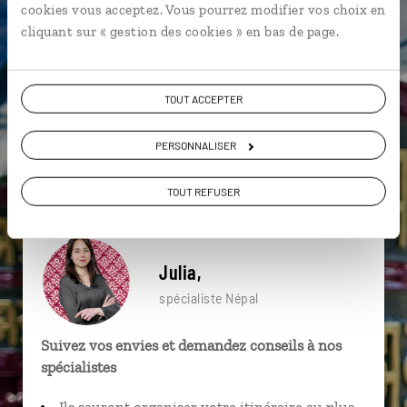
cookies vous acceptez. Vous pourrez modifier vos choix en
particulière ?
cliquant sur « gestion des cookies » en bas de page.
TOUT ACCEPTER
Balthali
Himalaya
Junbesi
Bodnath
Durbar Square de Patan
Lumbini
Katmandou
PERSONNALISER
Patan
Stupa de Bodnath
Durbar Square de Patan
TOUT REFUSER
Julia,
spécialiste Népal
Suivez vos envies et demandez conseils à nos
spécialistes
Ils sauront organiser votre itinéraire au plus