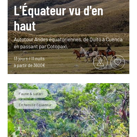
L'Équateur vu d'en
haut
Autotour Andes équatoriennes, de Quito à Cuenca
en passant par Cotopaxi.
13 jours / 11 nuits
à partir de 3600€
Faune & safari
En famille Equateur