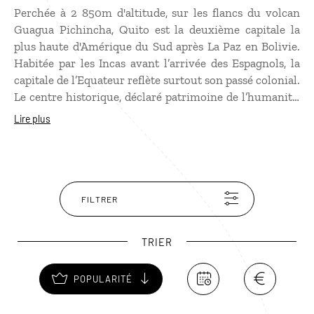
Perchée à 2 850m d'altitude, sur les flancs du volcan
Guagua Pichincha, Quito est la deuxième capitale la
plus haute d'Amérique du Sud après La Paz en Bolivie.
Habitée par les Incas avant l’arrivée des Espagnols, la
capitale de l’Equateur reflète surtout son passé colonial.
Le centre historique, déclaré patrimoine de l’humanité,
recèle de magnifiques monuments baroques à visiter
Lire plus
lors d’un séjour en Equateur. Pour prendre de la
hauteur, le "Mirador Panecillo" offre très beau
panorama sur la ville. Au nord de Quito, la "Mitad del
Mundo" marque l'emplacement entre les deux
hémisphères. Non loin de la ville, Otavalo vaut le
FILTRER
détour pour son célèbre marché, l’un des plus animés
de l'Equateur.
TRIER
POPULARITÉ