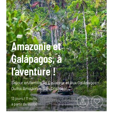
Amazonie et
Galápagos, à
l’aventure !
Séjour en famille en Équateur et aux Galápagos :
Quito, Amazonie, San Cristóbal…
13 jours / 11 nuits
à partir de 5500€