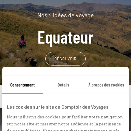
Nos 4 idées de voyage
Equateur
DÉCOUVRIR
Consentement
Détails
À propos des cookies
Les cookies sur le site de Comptoir des Voyages
Nous utilisons des cookies pour faciliter votre navigation
Une envie de voyage
sur notre site et mesurer notre audience et la pertinence
de nos publicités. Vous pouvez choisir maintenant quels