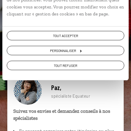
particulière ?
cookies vous acceptez. Vous pourrez modifier vos choix en
cliquant sur « gestion des cookies » en bas de page.
Allée des Volcans
Banos
Cotacachi
TOUT ACCEPTER
Amazonie
Galapagos
Ornithologie
PERSONNALISER
Île Santa Cruz
Volcan
San Cristobal
Andes
TOUT REFUSER
Paz,
spécialiste Equateur
Suivez vos envies et demandez conseils à nos
spécialistes
Ils sauront organiser votre itinéraire au plus