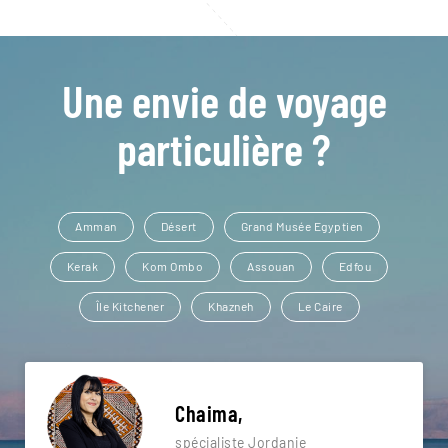
Une envie de voyage
particulière ?
Amman
Désert
Grand Musée Egyptien
Kerak
Kom Ombo
Assouan
Edfou
Île Kitchener
Khazneh
Le Caire
Chaima,
spécialiste Jordanie