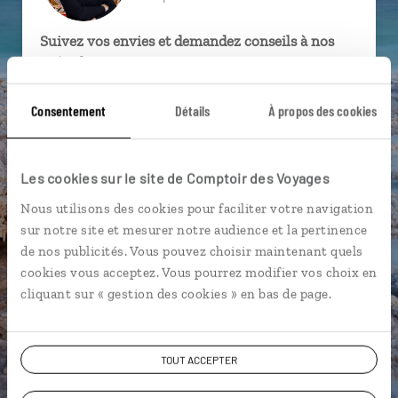
Suivez vos envies et demandez conseils à nos
spécialistes
Ils sauront organiser votre itinéraire au plus
Consentement
Détails
À propos des cookies
près de vos envies et de la réalité du pays.
Échangez en face à face ou depuis nos studios
connectés en agence, mais aussi par email ou
Les cookies sur le site de Comptoir des Voyages
téléphone.
Nous utilisons des cookies pour faciliter votre navigation
Vous gardez le même interlocuteur avant,
sur notre site et mesurer notre audience et la pertinence
pendant et après votre voyage.
de nos publicités. Vous pouvez choisir maintenant quels
cookies vous acceptez. Vous pourrez modifier vos choix en
cliquant sur « gestion des cookies » en bas de page.
DEMANDER UN DEVIS
TOUT ACCEPTER
ou