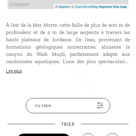
Mapbox
©
Mapbox
©
OpenStreetMap
Improve this map
À l’est de la Mer Morte, cette faille de plus de 400 m de
profondeur et de 4 m de large serpente à travers les
hauts plateaux de Jordanie. De l’eau, provenant de
formations géologiques souterraines, alimente le
canyon du Wadi Mujib, parfaitement adapté aux
randonnées aquatiques. L’une des plus spectaculaires
est le “siq trail“. Cette balade de 2h environ commence
Lire plus
tranquillement les pieds dans l'eau, puis le débit
augmente. On a alors de l’eau jusqu’à la taille et il faut
marcher dans une cascade, un défi accessible à tous
grâce aux guides présents sur place. Sensations
garanties dans un décor à couper le souffle où les murs
FILTRER
en grès se teintent de couleurs changeantes en fonction
du soleil. Accessibles uniquement entre avril et
TRIER
octobre, les randonnées dans la réserve ne sont pas
autorisées pour les moins de 18 ans.