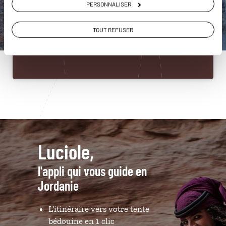
PERSONNALISER
Construisez votre voyage avec un spécialiste Jordanie
01 86 95 65 27
TOUT REFUSER
Du lundi au samedi de 09h30 à 18h30
Luciole,
l'appli qui vous guide en
Jordanie
L’itinéraire vers votre tente
bédouine en 1 clic