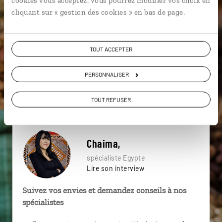
cookies vous acceptez. Vous pourrez modifier vos choix en
particulière ?
cliquant sur « gestion des cookies » en bas de page.
TOUT ACCEPTER
Abou Simbel
Edfou
Île Éléphantine
PERSONNALISER
Alexandrie
Grand Musée Egyptien
Le Caire
Assouan
Île Kitchener
Louxor
Assouan
TOUT REFUSER
Chaima,
spécialiste Egypte
Lire son interview
Suivez vos envies et demandez conseils à nos
spécialistes