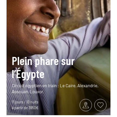
Plein phare sur
l’Égypte
Circuit égyptien en train : Le Caire, Alexandrie,
Assouan, Louxor.
11 jours / 10 nuits
à partir de 3950€