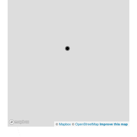
Mapbox
©
Mapbox
©
OpenStreetMap
Improve this map