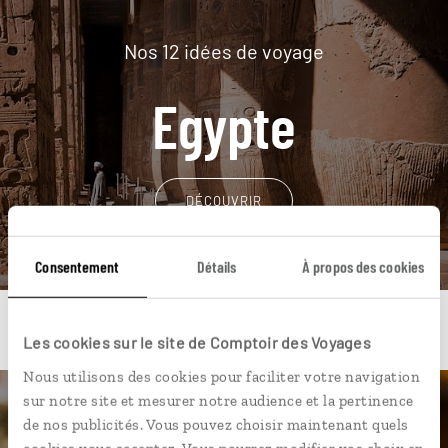
Nos 12 idées de voyage
Egypte
DÉCOUVRIR
Consentement
Détails
À propos des cookies
Les cookies sur le site de Comptoir des Voyages
Nous utilisons des cookies pour faciliter votre navigation
sur notre site et mesurer notre audience et la pertinence
Une envie de voyage
de nos publicités. Vous pouvez choisir maintenant quels