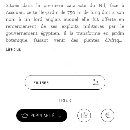
Située dans la première cataracte du Nil, face à
Assouan, cette île-jardin de 750 m de long doit à son
nom à un lord anglais auquel elle fut offerte en
remerciement de ses exploits militaires par le
gouvernement égyptien. Il la transforma en jardin
botanique, faisant venir des plantes d’Afrique
équatoriale et d’Asie. Accessible en felouque, l’île
Lire plus
Kitchener offre une escapade bucolique et apaisante.
Les ornithologues en
voyage en Egypte
pourront
également y observer de nombreuses espèces d’oiseaux.
FILTRER
TRIER
POPULARITÉ