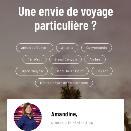
Une envie de voyage
particulière ?
Antelope Canyon
Arizona
Canyonlands
Far West
Grand Canyon
Arches
Bryce Canyon
Dead Horse Point
Geyser
Grand Canyon de Yellowstone
Amandine,
spécialiste Etats-Unis