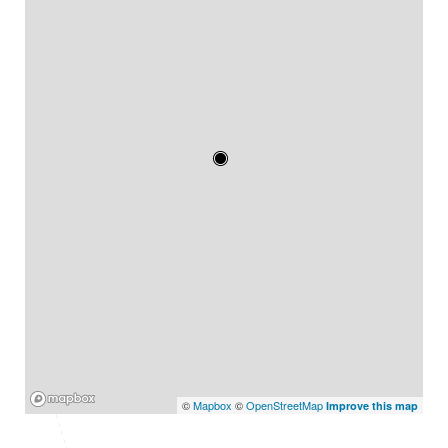
Mapbox
©
Mapbox
©
OpenStreetMap
Improve this map