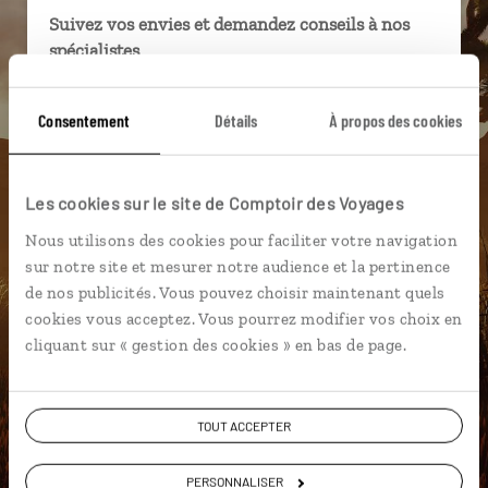
Suivez vos envies et demandez conseils à nos
spécialistes
Ils sauront organiser votre itinéraire au plus
Consentement
Détails
À propos des cookies
près de vos envies et de la réalité du pays.
Échangez en face à face ou depuis nos studios
connectés en agence, mais aussi par email ou
Les cookies sur le site de Comptoir des Voyages
téléphone.
Nous utilisons des cookies pour faciliter votre navigation
Vous gardez le même interlocuteur avant,
sur notre site et mesurer notre audience et la pertinence
pendant et après votre voyage.
de nos publicités. Vous pouvez choisir maintenant quels
cookies vous acceptez. Vous pourrez modifier vos choix en
cliquant sur « gestion des cookies » en bas de page.
DEMANDER UN DEVIS
TOUT ACCEPTER
ou
Construisez votre voyage avec un spécialiste Etats-
PERSONNALISER