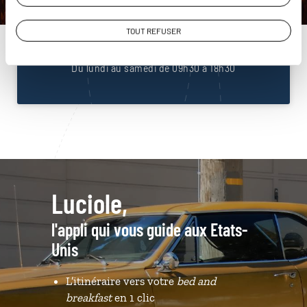
Unis
01 85 08 23 53
TOUT REFUSER
Du lundi au samedi de 09h30 à 18h30
Luciole,
l'appli qui vous guide aux Etats-
Unis
L’itinéraire vers votre
bed and
breakfast
en 1 clic