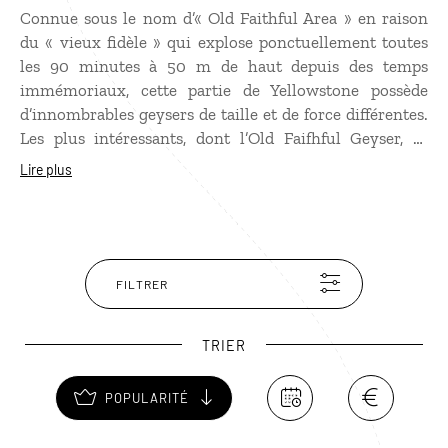
Connue sous le nom d’« Old Faithful Area » en raison
du « vieux fidèle » qui explose ponctuellement toutes
les 90 minutes à 50 m de haut depuis des temps
immémoriaux, cette partie de Yellowstone possède
d’innombrables geysers de taille et de force différentes.
Les plus intéressants, dont l’Old Faifhful Geyser, se
trouvent dans l’Upper Geyser Basin, traversé de
Lire plus
nombreux sentiers et de pontons en bois. Norris
Geyser Basin est célèbre pour ses températures
extrêmement chaudes et ses couleurs arc-en-ciel. Il est
conseillé de se renseigner sur les heures prévues
d’éruptions des geysers avant de commencer une
FILTRER
balade. Au cours de votre
voyage aux États-Unis
, ne
manquez pas Geyser Hill et ses bassins multicolores, le
TRIER
cratère géant de Grand Prismatic et ses couleurs
splendides, ni Grand Geyser qui peut monter jusqu’à 60
POPULARITÉ
m de haut.