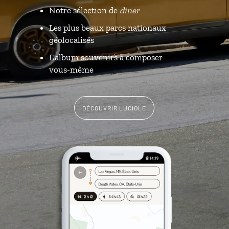
Notre sélection de
diner
Les plus beaux parcs nationaux
géolocalisés
L'album souvenirs à composer
vous-même
DÉCOUVRIR LUCIOLE