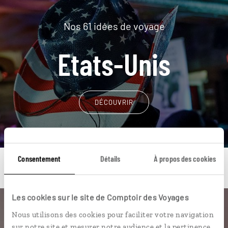
Nos 61 idées de voyage
Etats-Unis
DÉCOUVRIR
Consentement
Détails
À propos des cookies
Les cookies sur le site de Comptoir des Voyages
Une envie de voyage
Nous utilisons des cookies pour faciliter votre navigation
sur notre site et mesurer notre audience et la pertinence