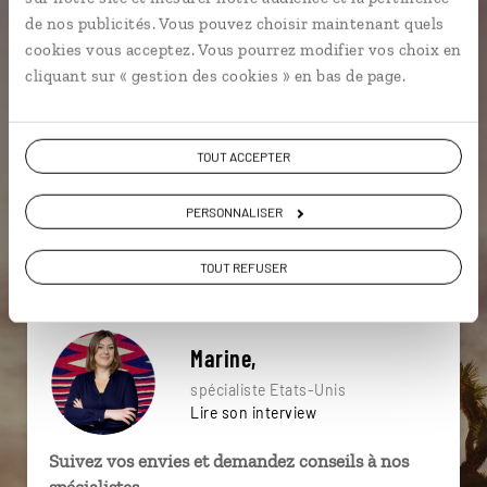
particulière ?
de nos publicités. Vous pouvez choisir maintenant quels
cookies vous acceptez. Vous pourrez modifier vos choix en
cliquant sur « gestion des cookies » en bas de page.
Antelope Canyon
Arizona
Canyonlands
TOUT ACCEPTER
Arches
Bryce Canyon
Capitol Reef
Dead Horse Point
Kingman
Las Vegas
PERSONNALISER
Arches
TOUT REFUSER
Marine,
spécialiste Etats-Unis
Lire son interview
Suivez vos envies et demandez conseils à nos
spécialistes