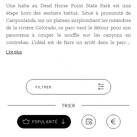
Une halte au Dead Horse Point State Park est une
étape hors des sentiers battus. Situé à proximité de
Canyonlands, sur un plateau surplombant les méandres
de la rivière Colorado, ce parc vaut le détour pour son
panorama à couper le souffle sur les canyons en
contrebas. L’idéal est de faire un arrêt dans le parc à
l’aube ou au coucher du soleil quand la roche
Lire plus
s’enflamme dans des dégradés de pourpre et de rouge !
Un chemin de randonnée permet d’accéder à d’autres
points de vue, notamment sur les bassins de potasse
aux couleurs bleu-vert s’illuminant au soleil.
FILTRER
TRIER
POPULARITÉ