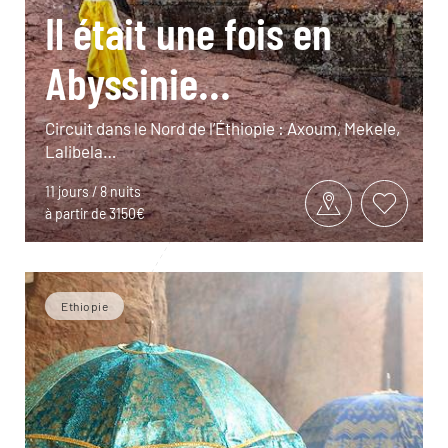
Il était une fois en
Abyssinie...
Circuit dans le Nord de l’Éthiopie : Axoum, Mekele,
Lalibela…
11 jours / 8 nuits
à partir de 3150€
Ethiopie