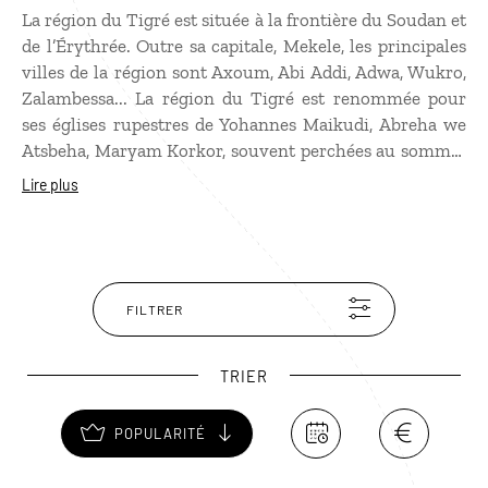
La région du Tigré est située à la frontière du Soudan et
de l’Érythrée. Outre sa capitale, Mekele, les principales
villes de la région sont Axoum, Abi Addi, Adwa, Wukro,
Zalambessa... La région du Tigré est renommée pour
ses églises rupestres de Yohannes Maikudi, Abreha we
Atsbeha, Maryam Korkor, souvent perchées au sommet
de falaises abruptes. Elle compte des sites majeurs
Lire plus
comme le village de Yeha et son temple de la Lune
datant probablement du Ve siècle av. J.-C. Ou encore
Axoum, la capitale de la reine de Saba classée au
patrimoine mondial de l’Unesco qui abrite, notamment,
le parc des stèles et la cathédrale Sainte-Marie de Sion.
FILTRER
TRIER
POPULARITÉ