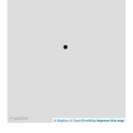
Mapbox
©
Mapbox
©
OpenStreetMap
Improve this map