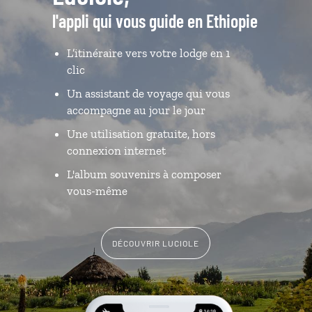
l'appli qui vous guide en Ethiopie
L’itinéraire vers votre lodge en 1
clic
Un assistant de voyage qui vous
accompagne au jour le jour
Une utilisation gratuite, hors
connexion internet
L'album souvenirs à composer
vous-même
DÉCOUVRIR LUCIOLE