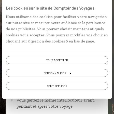
Les cookies sur le site de Comptoir des Voyages
Nous utilisons des cookies pour faciliter votre navigation
Cynthia,
sur notre site et mesurer notre audience et la pertinence
de nos publicités. Vous pouvez choisir maintenant quels
spécialiste Ethiopie
cookies vous acceptez. Vous pourrez modifier vos choix en
Lire son interview
cliquant sur « gestion des cookies » en bas de page.
Suivez vos envies et demandez conseils à nos
spécialistes
TOUT ACCEPTER
Ils sauront organiser votre itinéraire au plus
près de vos envies et de la réalité du pays.
PERSONNALISER
Échangez en face à face ou depuis nos studios
connectés en agence, mais aussi par email ou
TOUT REFUSER
téléphone.
Vous gardez le même interlocuteur avant,
pendant et après votre voyage.