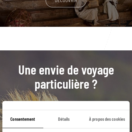
DÉCOUVRIR
Une envie de voyage
particulière ?
Abyssinie
Axoum
Gondar
Lalibela
Consentement
Détails
À propos des cookies
Mont Entoto
Addis Abeba
Bahar Dar
Lac Tana
Nil Bleu
Région du Tigré