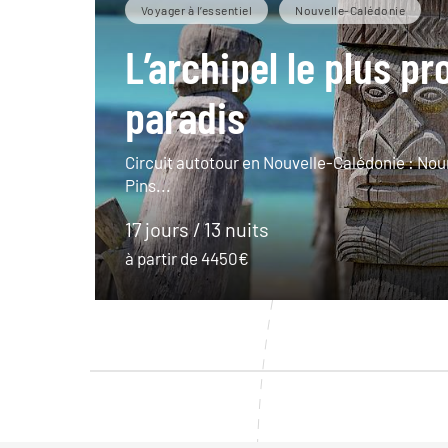
Voyager à l’essentiel
Nouvelle-Calédonie
L’archipel le plus p
paradis
Circuit autotour en Nouvelle-Calédonie : Nou
Pins...
17 jours / 13 nuits
à partir de 4450€