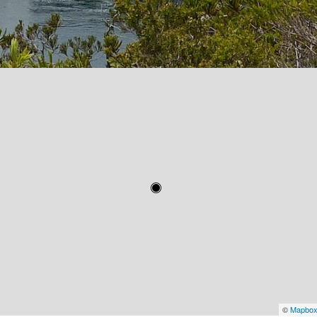
©
Mapbo