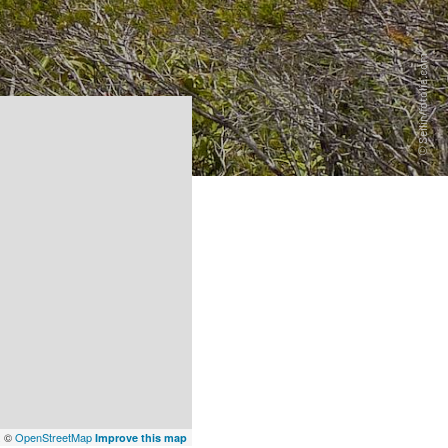
x
©
OpenStreetMap
Improve this map