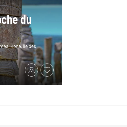
roche du
méa, Koné, île des