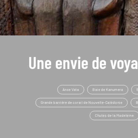
Une envie de voya
Anse Vata
Baie de Kanumera
Grande barrière de corail de Nouvelle-Calédonie
B
Chutes de la Madeleine