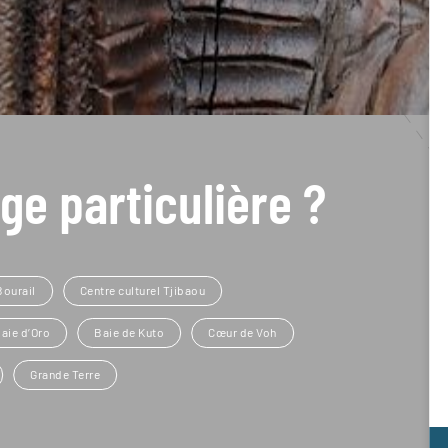
ge particulière ?
Bourail
Centre culturel Tjibaou
aie d’Oro
Baie de Kuto
Cœur de Voh
Grande Terre