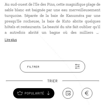
Au sud-ouest de l’île des Pins, cette magnifique plage de
sable blanc est baignée par une eau merveilleusement
turquoise. Séparée de la baie de Kanuméra par une
presqu’île rocheuse, la baie de Kuto abrite quelques
hôtels et restaurants. La beauté du site fait oublier qu’il
a autrefois abrité un bagne où des milliers de
prisonniers français ont été exilés entre le XIXe et le
Lire plus
début du XXe siècle. Avant de barboter dans le lagon,
vous pouvez faire un tour dans les ruines du
pénitencier et dans le cimetière voisin, où sont enterrés
des Communards et des déportés Kabyles.
FILTRER
TRIER
POPULARITÉ