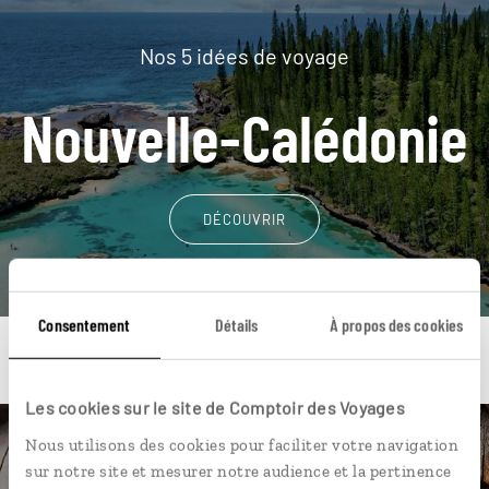
Nos 5 idées de voyage
Nouvelle-Calédonie
DÉCOUVRIR
Consentement
Détails
À propos des cookies
Les cookies sur le site de Comptoir des Voyages
Nous utilisons des cookies pour faciliter votre navigation
Une envie de voyage
sur notre site et mesurer notre audience et la pertinence