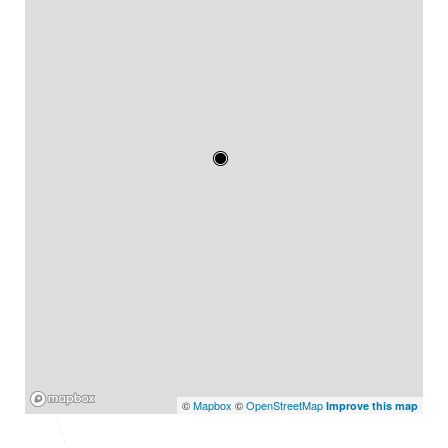
Mapbox
©
Mapbox
©
OpenStreetMap
Improve this map