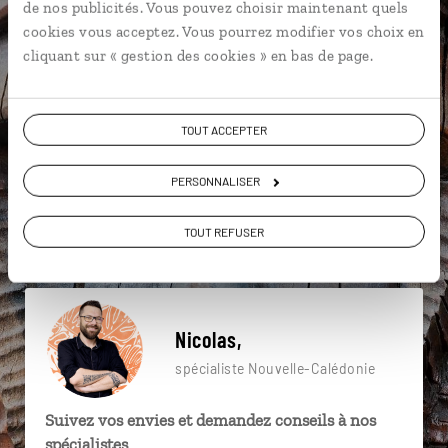
de nos publicités. Vous pouvez choisir maintenant quels
particulière ?
cookies vous acceptez. Vous pourrez modifier vos choix en
cliquant sur « gestion des cookies » en bas de page.
Baie d’Oro
Baie de Kuto
Bondi Beach
TOUT ACCEPTER
Anse Vata
Baie de Kanumera
Bourail
PERSONNALISER
Cœur de Voh
Chutes de la Madeleine
Grande Terre
TOUT REFUSER
Baie de Kanumera
Nicolas,
spécialiste Nouvelle-Calédonie
Suivez vos envies et demandez conseils à nos
spécialistes