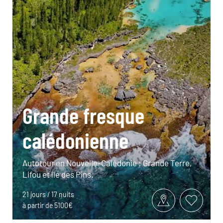
Grande fresque
calédonienne
Autotour en Nouvelle-Calédonie : Grande Terre,
Lifou et île des Pins.
21 jours / 17 nuits
à partir de 5100€