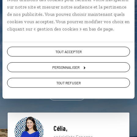
particulière ?
sur notre site et mesurer notre audience et la pertinence
de nos publicités. Vous pouvez choisir maintenant quels
cookies vous acceptez. Vous pourrez modifier vos choix en
cliquant sur « gestion des cookies » en bas de page.
Allariz - Galice
Cap Finisterre - Galice
Castros celtes - Galice
Baiona - Galice
TOUT ACCEPTER
Cascade d'Ezaro - Galice
Côte de la Mort - Galice
PERSONNALISER
Cathédrale de St Jacques de Compostelle - Galice
TOUT REFUSER
Dunes de Corrubedo - Galice
Galice
Baiona - Galice
Célia,