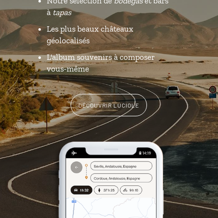
Notre sélection de
bodegas
et bars
à
tapas
Les plus beaux châteaux
géolocalisés
L'album souvenirs à composer
vous-même
DÉCOUVRIR LUCIOLE