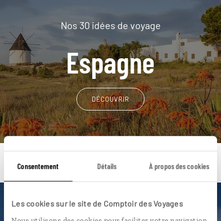
Nos 30 idées de voyage
Espagne
DÉCOUVRIR
Consentement
Détails
À propos des cookies
Les cookies sur le site de Comptoir des Voyages
Une envie de voyage
Nous utilisons des cookies pour faciliter votre navigation