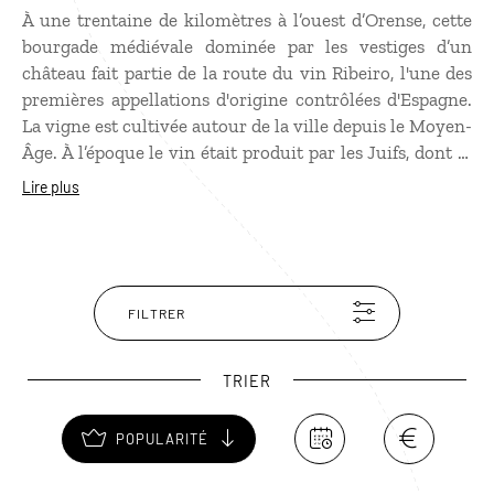
À une trentaine de kilomètres à l’ouest d’Orense, cette
bourgade médiévale dominée par les vestiges d’un
château fait partie de la route du vin Ribeiro, l'une des
premières appellations d'origine contrôlées d'Espagne.
La vigne est cultivée autour de la ville depuis le Moyen-
Âge. À l’époque le vin était produit par les Juifs, dont la
communauté était très importante à Ribadavia. La ville
Lire plus
a conservé l’un des plus anciens quartiers juifs d’Europe
que l’on découvre au détour d’églises romanes et
gothiques. Pour les amateurs de vin, des chais sont
ouverts à la visite.
FILTRER
TRIER
POPULARITÉ