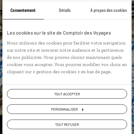
Lac de Fogo - Sao Miguel
Consentement
Détails
À propos des cookies
Parc botanique Terra Nostra - Sao Miguel
Ponta Delgada - Sao Miguel
Les cookies sur le site de Comptoir des Voyages
Angra do Heroismo - Terceira
Furnas - Sao Miguel
Nous utilisons des cookies pour faciliter votre navigation
sur notre site et mesurer notre audience et la pertinence
Île de Santa Maria
Île de Terceira
Miradouros
de nos publicités. Vous pouvez choisir maintenant quels
cookies vous acceptez. Vous pourrez modifier vos choix en
cliquant sur « gestion des cookies » en bas de page.
Paz,
spécialiste Portugal
TOUT ACCEPTER
Suivez vos envies et demandez conseils à nos
PERSONNALISER
spécialistes
TOUT REFUSER
Ils sauront organiser votre itinéraire au plus