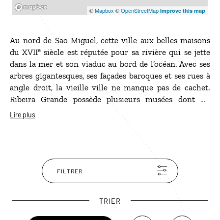
Mapbox
©
Mapbox
©
OpenStreetMap
Improve this map
Au nord de Sao Miguel, cette ville aux belles maisons
e
du XVII
siècle est réputée pour sa rivière qui se jette
dans la mer et son viaduc au bord de l’océan. Avec ses
arbres gigantesques, ses façades baroques et ses rues à
angle droit, la vieille ville ne manque pas de cachet.
Ribeira Grande possède plusieurs musées dont un
consacré à l’émigration açorienne. Situé dans l’ancien
Lire plus
marché aux poissons, il est très intéressant. Vous y
découvrirez notamment que le Ukulele hawaïen a été
importé par des émigrants des Açores ! Pour les
amateurs de surf, la plage de Santa Barbara n’est qu’à
quelques minutes de Ribeira Grande.
FILTRER
TRIER