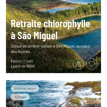
Retraite chlorophylle
à São Miguel
Séjour en arrière-saison à São Miguel, au cœur
des Açores.
8 jours / 7 nuits
à partir de 1800€
Activités nature
Portugal