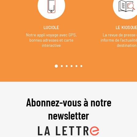
LUCIOLE
LE KIOSQU
Notre appli voyage avec GPS,
La revue de presse 
bonnes adresses et carte
informe de l’actualit
interactive
destination
Abonnez-vous à notre
newsletter