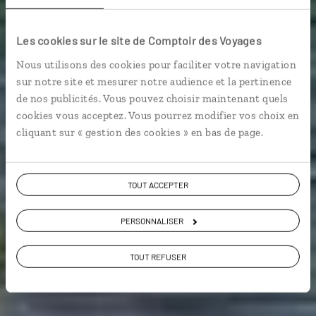
baignades
açoriennes
Les cookies sur le site de Comptoir des Voyages
Nous utilisons des cookies pour faciliter votre navigation
sur notre site et mesurer notre audience et la pertinence
Circuit rando et plage Açores : Terceira, São Miguel et
de nos publicités. Vous pouvez choisir maintenant quels
Santa Maria.
cookies vous acceptez. Vous pourrez modifier vos choix en
cliquant sur « gestion des cookies » en bas de page.
Activités nature
TOUT ACCEPTER
Voir les 387 avis sur les voyages au Portugal
PERSONNALISER
TOUT REFUSER
VOIR LA GALERIE PHOTOS