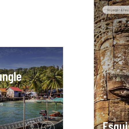
Voyager à l’es
ungle
es
Esqui