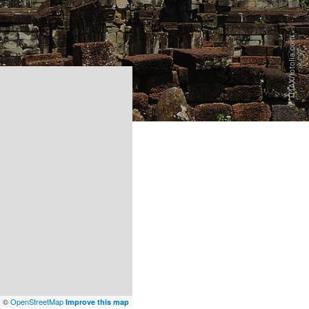
x
©
OpenStreetMap
Improve this map