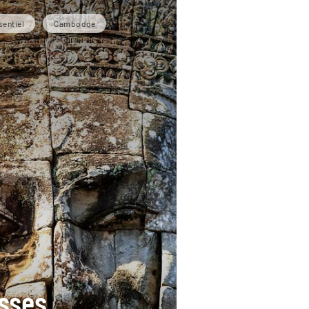
sentiel
Cambodge
sses