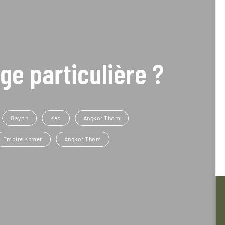
ge particulière ?
Bayon
Kep
Angkor Thom
Empire Khmer
Angkor Thom