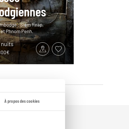
odgiennes
ambodge : Siem Reap,
et Phnom Penh.
9 nuits
2800€
À propos des cookies