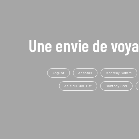
Une envie de voya
Angkor
Apsaras
Banteay Samré
Asie du Sud-Est
Banteay Srei