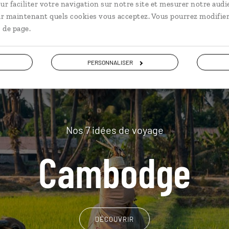
plus loin
ur faciliter votre navigation sur notre site et mesurer notre audi
ir maintenant quels cookies vous acceptez. Vous pourrez modifier
 de page.
PERSONNALISER
Nos 7 idées de voyage
Cambodge
DÉCOUVRIR