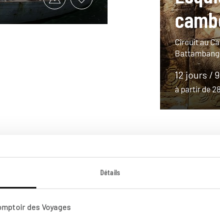
camb
Circuit au C
Battambang 
12 jours / 
à partir de 
Détails
Comptoir des Voyages