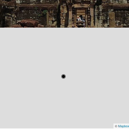
©
Mapbo