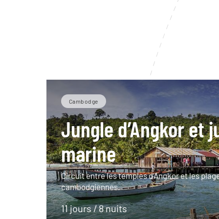
Cambodge
Jungle d’Angkor et j
marine
Circuit entre les temples d’Angkor et les plag
cambodgiennes.
11 jours / 8 nuits