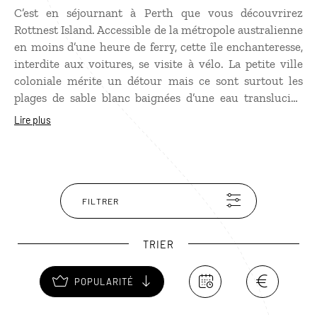
C’est en séjournant à Perth que vous découvrirez
Rottnest Island. Accessible de la métropole australienne
en moins d’une heure de ferry, cette île enchanteresse,
interdite aux voitures, se visite à vélo. La petite ville
coloniale mérite un détour mais ce sont surtout les
plages de sable blanc baignées d’une eau translucide
qui font la renommée de Rottnest Island. Les plus
Lire plus
aventuriers s’enfonceront au cœur de l'île, où les
paysages de lacs salés, de collines ondulantes et d'arbres
sculptés par les vents sont de toute beauté sans oublier
la présence des iguanes, des kangourous et de
nombreux animaux sauvages.
FILTRER
TRIER
POPULARITÉ