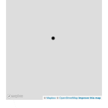
Mapbox
©
Mapbox
©
OpenStreetMap
Improve this map