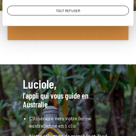
01 86 95 65 03
TOUT REFUSER
Du lundi au samedi de 09h30 à 18h30
Luciole,
l'appli qui vous guide en
Australie
L’itinéraire vers votre ferme
australienne en 1 clic
Notre sélection de marchés et
food