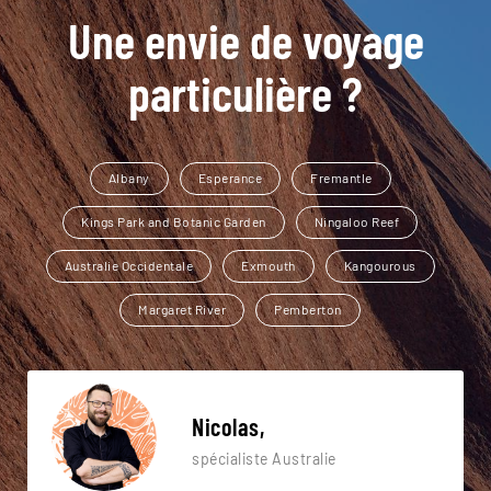
Une envie de voyage
particulière ?
Albany
Esperance
Fremantle
Kings Park and Botanic Garden
Ningaloo Reef
Australie Occidentale
Exmouth
Kangourous
Margaret River
Pemberton
Nicolas,
spécialiste Australie