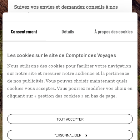
Suivez vos envies et demandez conseils à nos
spécialistes
Ils sauront organiser votre itinéraire au plus
Consentement
Détails
À propos des cookies
près de vos envies et de la réalité du pays.
Échangez en face à face ou depuis nos studios
connectés en agence, mais aussi par email ou
Les cookies sur le site de Comptoir des Voyages
téléphone.
Nous utilisons des cookies pour faciliter votre navigation
Vous gardez le même interlocuteur avant,
sur notre site et mesurer notre audience et la pertinence
pendant et après votre voyage.
de nos publicités. Vous pouvez choisir maintenant quels
cookies vous acceptez. Vous pourrez modifier vos choix en
cliquant sur « gestion des cookies » en bas de page.
DEMANDER UN DEVIS
TOUT ACCEPTER
ou
PERSONNALISER
Construisez votre voyage avec un spécialiste Australie