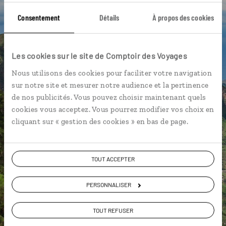
Île de Sal
Île de Sao Vicente
Plage de Laginha
Consentement
Détails
À propos des cookies
Carnaval de Mindelo
Île de Fogo
Île de Santiago
Les cookies sur le site de Comptoir des Voyages
Mindelo
Île de Santo Antao
Route de la Corde
Nous utilisons des cookies pour faciliter votre navigation
Île de Santo Antao
sur notre site et mesurer notre audience et la pertinence
de nos publicités. Vous pouvez choisir maintenant quels
cookies vous acceptez. Vous pourrez modifier vos choix en
cliquant sur « gestion des cookies » en bas de page.
Marion,
spécialiste Cap Vert
Lire son interview
TOUT ACCEPTER
Suivez vos envies et demandez conseils à nos
spécialistes
PERSONNALISER
Ils sauront organiser votre itinéraire au plus
TOUT REFUSER
près de vos envies et de la réalité du pays.