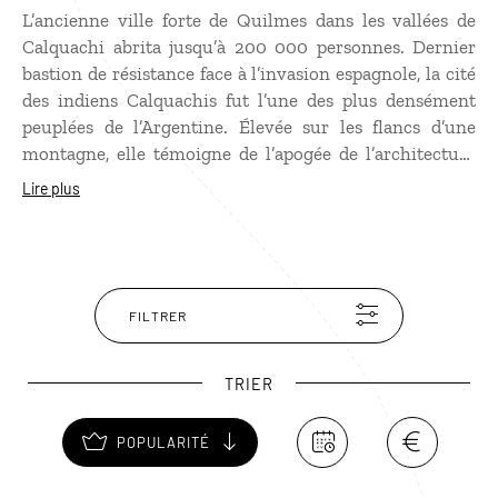
L’ancienne ville forte de Quilmes dans les vallées de
Calquachi abrita jusqu’à 200 000 personnes. Dernier
bastion de résistance face à l’invasion espagnole, la cité
des indiens Calquachis fut l’une des plus densément
peuplées de l’Argentine. Élevée sur les flancs d’une
montagne, elle témoigne de l’apogée de l’architecture
pré-hispanique. Fortifications, barrage et lac de
Lire plus
retenue, rues labyrinthiques esquissent un plan
d’urbanisme sophistiqué. L’assemblage parfait des murs
de pierres plates, recouverts autrefois de bois de cactus,
est un exemple de construction vernaculaire. Fiers de
ce patrimoine, les Indiens conservent jalousement ces
FILTRER
ruines et perpétuent les savoir-faire traditionnels.
TRIER
POPULARITÉ