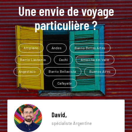
Une envie de voyage
particulière ?
Altiplano
Andes
Barrio Bellas Artes
Barrio Lastarria
Cachi
Amaicha del Valle
Angastaco
Barrio Bellavista
Buenos Aires
Cafayate
David,
spécialiste Argentine