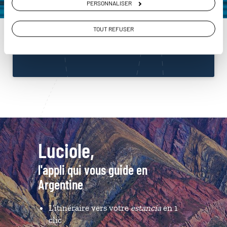
PERSONNALISER
Argentine
01 86 95 65 01
TOUT REFUSER
Du lundi au samedi de 09h30 à 18h30
Luciole,
l'appli qui vous guide en
Argentine
L’itinéraire vers votre
estancia
en 1
clic