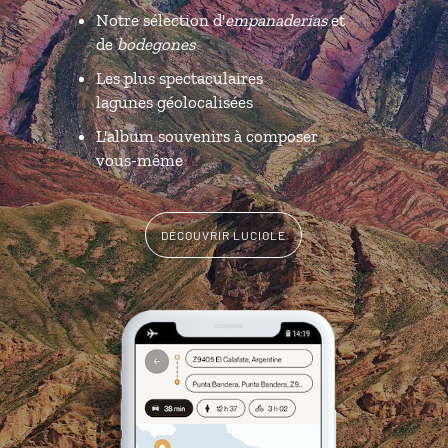
Notre sélection d'
empanaderías
et
de
bodegones
Les plus spectaculaires
lagunes géolocalisées
L'album souvenirs à composer
vous-même
DÉCOUVRIR LUCIOLE