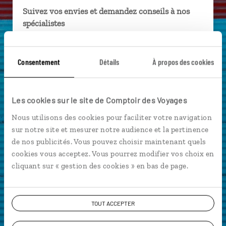
Suivez vos envies et demandez conseils à nos
spécialistes
Ils sauront organiser votre itinéraire au plus
près de vos envies et de la réalité du pays.
Consentement
Détails
À propos des cookies
Échangez en face à face ou depuis nos studios
connectés en agence, mais aussi par email ou
téléphone.
Les cookies sur le site de Comptoir des Voyages
Vous gardez le même interlocuteur avant,
Nous utilisons des cookies pour faciliter votre navigation
pendant et après votre voyage.
sur notre site et mesurer notre audience et la pertinence
de nos publicités. Vous pouvez choisir maintenant quels
cookies vous acceptez. Vous pourrez modifier vos choix en
cliquant sur « gestion des cookies » en bas de page.
DEMANDER UN DEVIS
TOUT ACCEPTER
ou
Construisez votre voyage avec un spécialiste