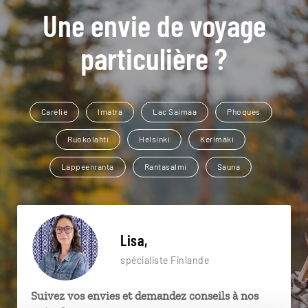
Une envie de voyage
particulière ?
Carélie
Imatra
Lac Saimaa
Phoques
Ruokolahti
Helsinki
Kerimäki
Lappeenranta
Rantasalmi
Sauna
Lisa,
spécialiste Finlande
Suivez vos envies et demandez conseils à nos