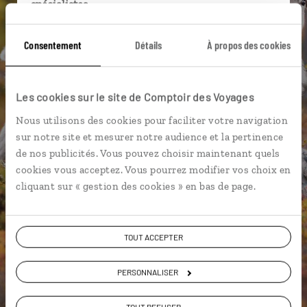
spécialistes
Ils sauront organiser votre itinéraire au plus
Consentement
Détails
À propos des cookies
près de vos envies et de la réalité du pays.
Échangez en face à face ou depuis nos studios
connectés en agence, mais aussi par email ou
Les cookies sur le site de Comptoir des Voyages
téléphone.
Nous utilisons des cookies pour faciliter votre navigation
Vous gardez le même interlocuteur avant,
sur notre site et mesurer notre audience et la pertinence
pendant et après votre voyage.
de nos publicités. Vous pouvez choisir maintenant quels
cookies vous acceptez. Vous pourrez modifier vos choix en
cliquant sur « gestion des cookies » en bas de page.
DEMANDER UN DEVIS
TOUT ACCEPTER
ou
Construisez votre voyage avec un spécialiste Finlande
PERSONNALISER
01 85 08 22 93