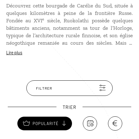
Découvrez cette bourgade de Carélie du Sud, située à
quelques kilomètres à peine de la frontière Russe.
e
Fondée au XVI
siècle, Ruokolathi possède quelques
bâtiments anciens, notamment sa tour de l’Horloge,
typique de l’architecture rurale finnoise, et son église
néogothique remaniée au cours des siècles. Mais si
Ruokolathi attire autant les Finlandais en vacances,
Lire plus
c’est avant tout pour sa nature splendide, avec le lac
Saimaa au sud-ouest de la ville, propice aux randonnées
pédestres ou lacustres. Aux alentours se trouve le
célèbre rocher de Kummakivi (littéralement “la pierre
étrange“), un énorme bloc de granit en équilibre sur un
FILTRER
autre rocher plus petit de forme arrondie.
TRIER
POPULARITÉ