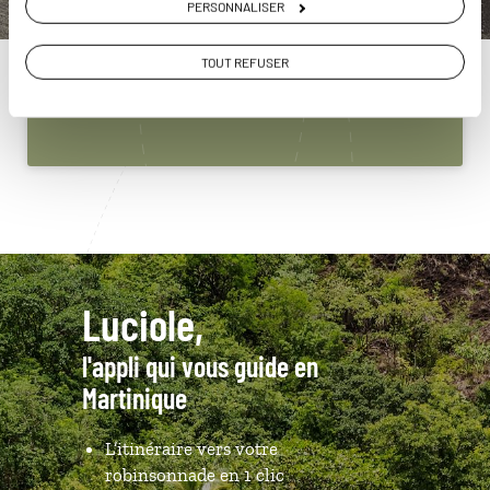
PERSONNALISER
Martinique
01 53 10 21 61
TOUT REFUSER
Du lundi au samedi de 09h30 à 18h30
Luciole,
l'appli qui vous guide en
Martinique
L’itinéraire vers votre
robinsonnade en 1 clic