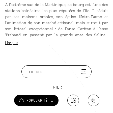
À l’extrême sud de la Martinique, ce bourg est l’une des
stations balnéaires les plus réputées de l’île. Il séduit
par ses maisons créoles, son église Notre-Dame et
l’animation de son marché artisanal, mais surtout par
son littoral exceptionnel : de l’anse Caritan à l’anse
Trabaud en passant par la grande anse des Salines,
considérée comme l’une des plus belles plages des
Lire plus
Caraïbes. Tout près, la Savane des Pétrifications dévoile
un paysage aride et surprenant, tandis qu’au large les
îlets de Sainte-Anne, dont l’îlet Chevalier, forment une
réserve naturelle idéale pour une excursion en kayak
ou en bateau.
FILTRER
TRIER
POPULARITÉ