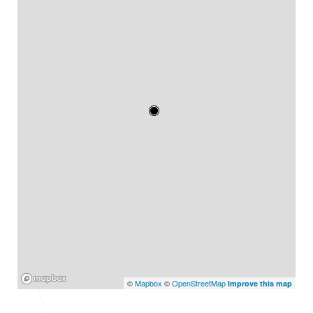
Mapbox
©
Mapbox
©
OpenStreetMap
Improve this map