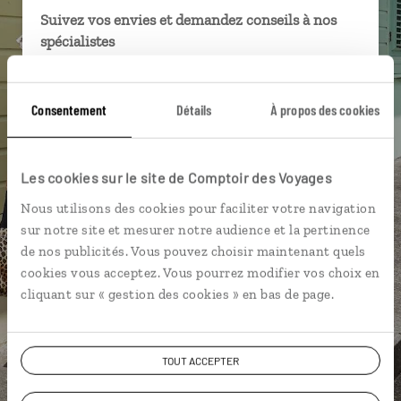
Suivez vos envies et demandez conseils à nos
spécialistes
Ils sauront organiser votre itinéraire au plus
près de vos envies et de la réalité du pays.
Consentement
Détails
À propos des cookies
Échangez en face à face ou depuis nos studios
connectés en agence, mais aussi par email ou
téléphone.
Les cookies sur le site de Comptoir des Voyages
Vous gardez le même interlocuteur avant,
Nous utilisons des cookies pour faciliter votre navigation
pendant et après votre voyage.
sur notre site et mesurer notre audience et la pertinence
de nos publicités. Vous pouvez choisir maintenant quels
cookies vous acceptez. Vous pourrez modifier vos choix en
cliquant sur « gestion des cookies » en bas de page.
DEMANDER UN DEVIS
TOUT ACCEPTER
ou
Construisez votre voyage avec un spécialiste