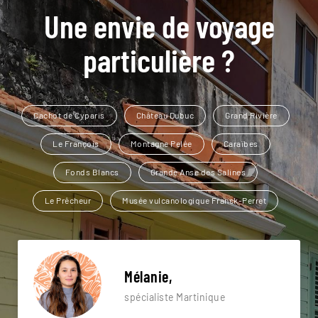
Une envie de voyage
particulière ?
Cachot de Cyparis
Château Dubuc
Grand Rivière
Le François
Montagne Pelée
Caraïbes
Fonds Blancs
Grande Anse des Salines
Le Prêcheur
Musée vulcanologique Franck-Perret
Mélanie,
spécialiste Martinique