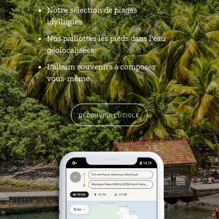
Notre sélection de plages
idylliques
Nos paillottes les pieds dans l'eau
géolocalisées
L'album souvenirs à composer
vous-même
DÉCOUVRIR LUCIOLE