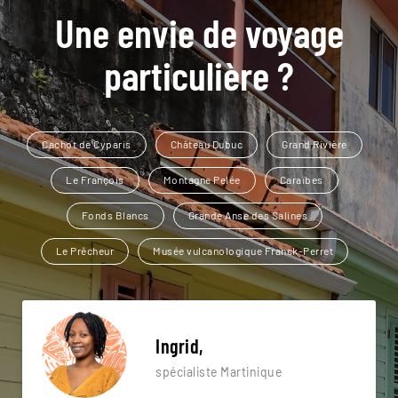
Une envie de voyage
particulière ?
Cachot de Cyparis
Château Dubuc
Grand Rivière
Le François
Montagne Pelée
Caraïbes
Fonds Blancs
Grande Anse des Salines
Le Prêcheur
Musée vulcanologique Franck-Perret
Ingrid,
spécialiste Martinique