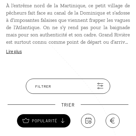
À l’extrême nord de la Martinique, ce petit village de
pêcheurs fait face au canal de la Dominique et s’adosse
à d’imposantes falaises que viennent frapper les vagues
de l’Atlantique. On ne s’y rend pas pour la baignade
mais pour son authenticité et son cadre. Grand Rivière
est surtout connu comme point de départ ou d’arrivée
de la longue randonnée vers le Prêcheur, près de vingt
Lire plus
kilomètres d’un itinéraire exceptionnel qui alterne
falaises plongeant dans la mer, anses sauvages et forêt
tropicale dense. Depuis le port, il est aussi possible
d’embarquer pour une sortie en mer à la découverte des
criques secrètes et inaccessibles de cette partie
FILTRER
préservée de l’île.
TRIER
POPULARITÉ