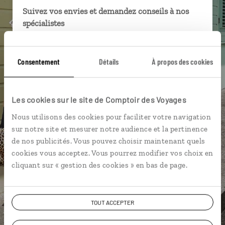
Suivez vos envies et demandez conseils à nos
spécialistes
Ils sauront organiser votre itinéraire au plus
près de vos envies et de la réalité du pays.
Consentement
Détails
À propos des cookies
Échangez en face à face ou depuis nos studios
connectés en agence, mais aussi par email ou
téléphone.
Les cookies sur le site de Comptoir des Voyages
Vous gardez le même interlocuteur avant,
Nous utilisons des cookies pour faciliter votre navigation
pendant et après votre voyage.
sur notre site et mesurer notre audience et la pertinence
de nos publicités. Vous pouvez choisir maintenant quels
cookies vous acceptez. Vous pourrez modifier vos choix en
cliquant sur « gestion des cookies » en bas de page.
DEMANDER UN DEVIS
TOUT ACCEPTER
ou
Construisez votre voyage avec un spécialiste