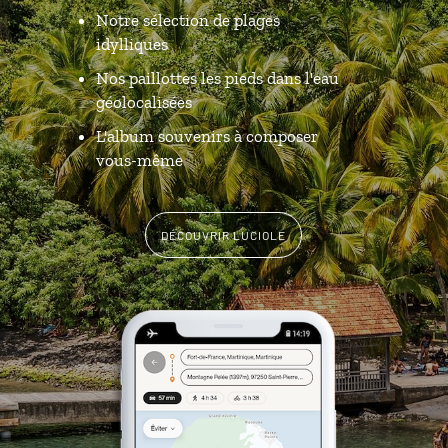
Notre sélection de plages
idylliques
Nos paillottes les pieds dans l'eau
géolocalisées
L'album souvenirs à composer
vous-même
DÉCOUVRIR LUCIOLE