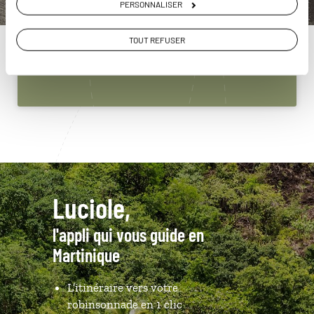
PERSONNALISER
Martinique
01 53 10 21 61
TOUT REFUSER
Du lundi au samedi de 09h30 à 18h30
Luciole,
l'appli qui vous guide en
Martinique
L’itinéraire vers votre
robinsonnade en 1 clic