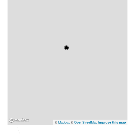
Mapbox
©
Mapbox
©
OpenStreetMap
Improve this map