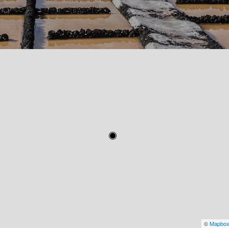
©
Mapbo