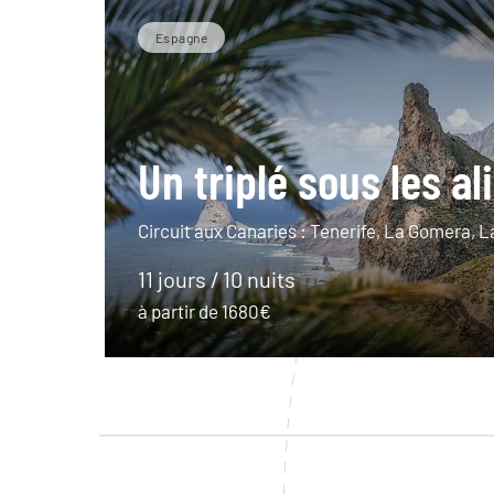
Espagne
Un triplé sous les al
Circuit aux Canaries : Tenerife, La Gomera, 
11 jours / 10 nuits
à partir de 1680€