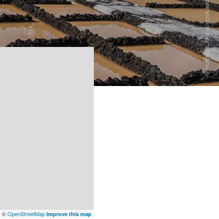
x
©
OpenStreetMap
Improve this map