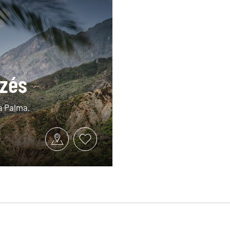
izés
La Palma.