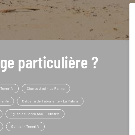
ge particulière ?
 Tenerife
Charco Azul - La Palma
nerife
Caldeira de Taburiente - La Palma
Église de Santa Ana - Tenerife
Guimar - Tenerife