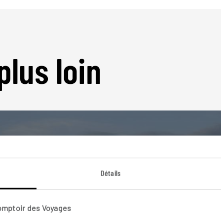
plus loin
Détails
Nos 30 idées de voyage
Espagne
Comptoir des Voyages