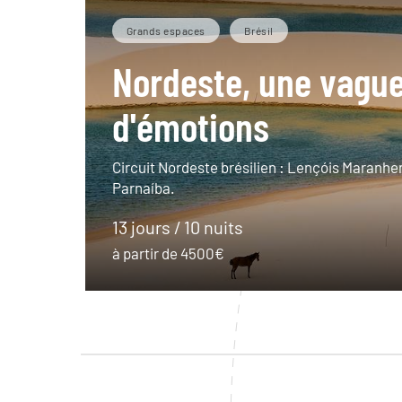
Grands espaces
Brésil
Nordeste, une vagu
d'émotions
Circuit Nordeste brésilien : Lençóis Maranhe
Parnaíba.
13 jours / 10 nuits
à partir de 4500€