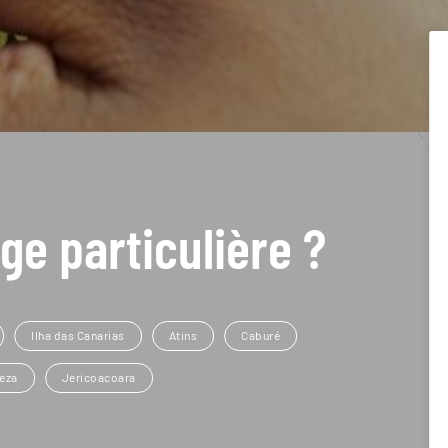
ge particulière ?
Ilha das Canarias
Atins
Caburé
leza
Jericoacoara