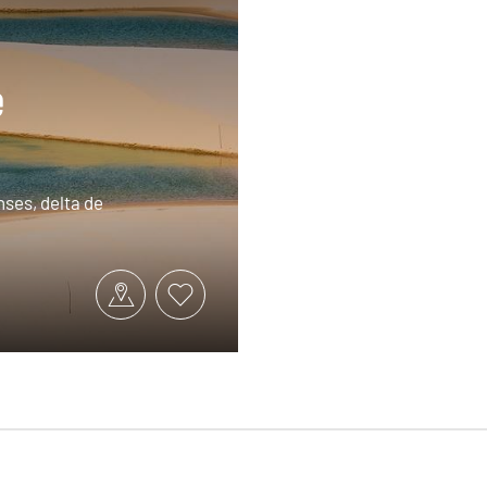
e
nses, delta de