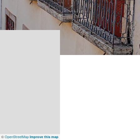
x
©
OpenStreetMap
Improve this map