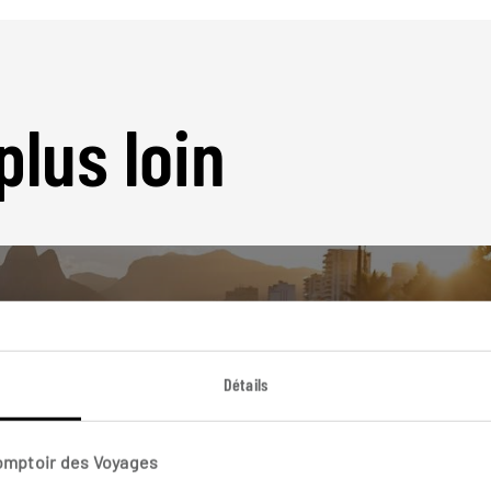
plus loin
Détails
Nos 11 idées de voyage
Brésil
Comptoir des Voyages