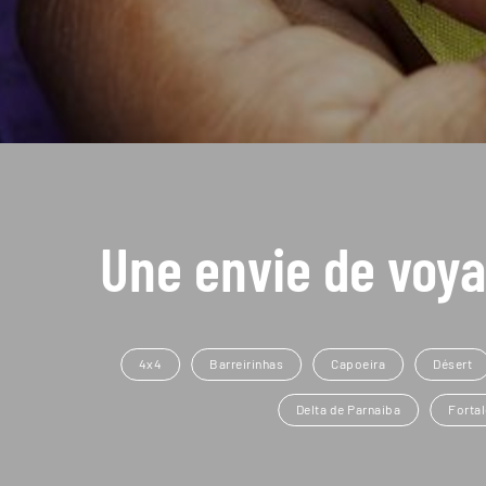
Une envie de voya
4x4
Barreirinhas
Capoeira
Désert
Delta de Parnaiba
Forta