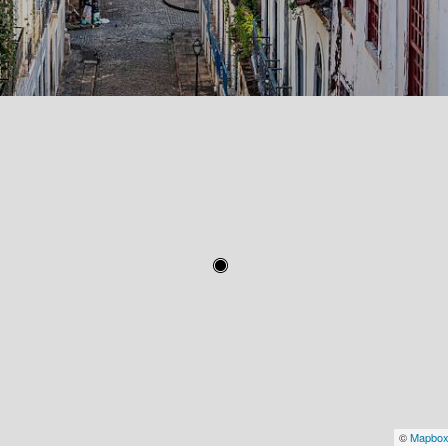
©
Mapbo