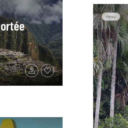
Pérou
portée
 Machu Picchu…