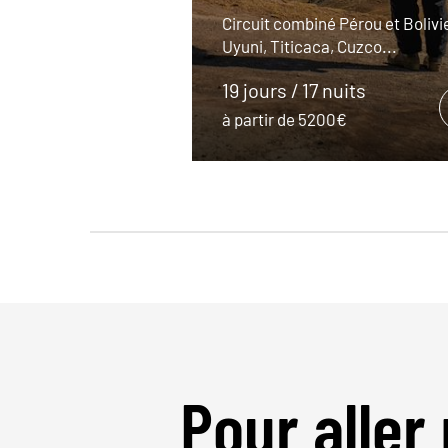
Circuit combiné Pérou et Bolivie
Uyuni, Titicaca, Cuzco...
19 jours / 17 nuits
à partir de 5200€
Pour aller 