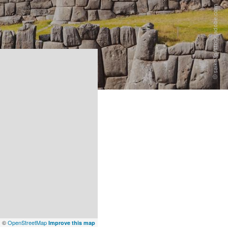
x
©
OpenStreetMap
Improve this map