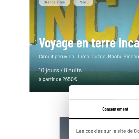
Grands sites
Pérou
Voyage en terre inc
Circuit péruvien : Lima, Cuzco, Machu Picchu,
10 jours / 8 nuits
à partir de 2650€
Consentement
Les cookies sur le site de 
Bolivie