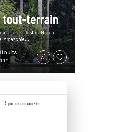
 tout-terrain
rou : îles Ballestas, Nazca,
e, Amazonie...
18 nuits
4100€
À propos des cookies