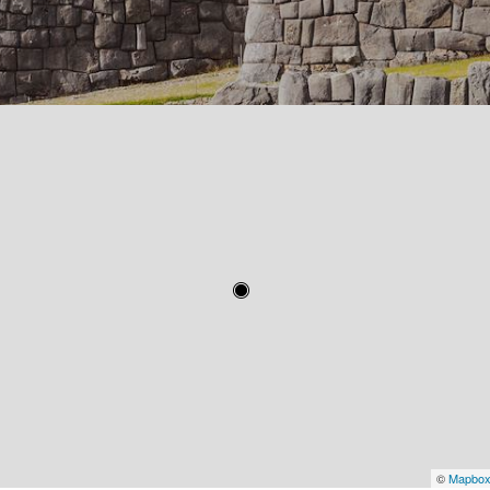
©
Mapbo