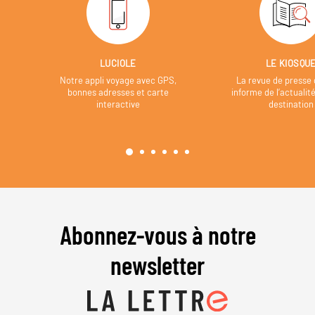
LUCIOLE
LE KIOSQU
Notre appli voyage avec GPS,
La revue de presse 
bonnes adresses et carte
informe de l’actualit
interactive
destination
Abonnez-vous à notre
newsletter