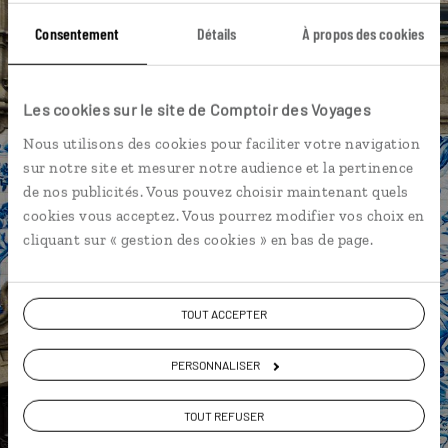
Lac de Fogo - Sao Miguel
Consentement
Détails
À propos des cookies
Parc botanique Terra Nostra - Sao Miguel
Ponta Delgada - Sao Miguel
Les cookies sur le site de Comptoir des Voyages
Angra do Heroismo - Terceira
Furnas - Sao Miguel
Nous utilisons des cookies pour faciliter votre navigation
sur notre site et mesurer notre audience et la pertinence
Île de Santa Maria
Île de Terceira
Miradouros
de nos publicités. Vous pouvez choisir maintenant quels
cookies vous acceptez. Vous pourrez modifier vos choix en
cliquant sur « gestion des cookies » en bas de page.
Paz,
spécialiste Portugal
TOUT ACCEPTER
Suivez vos envies et demandez conseils à nos
PERSONNALISER
spécialistes
TOUT REFUSER
Ils sauront organiser votre itinéraire au plus