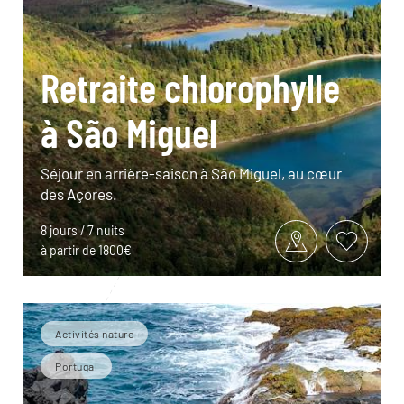
Retraite chlorophylle
à São Miguel
Séjour en arrière-saison à São Miguel, au cœur
des Açores.
8 jours / 7 nuits
à partir de 1800€
Activités nature
Portugal