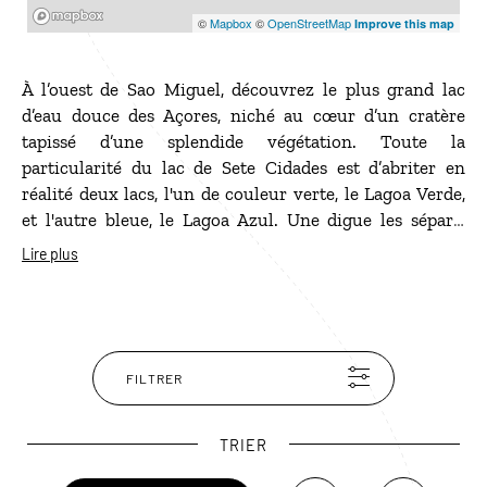
Mapbox
©
Mapbox
©
OpenStreetMap
Improve this map
À l’ouest de Sao Miguel, découvrez le plus grand lac
d’eau douce des Açores, niché au cœur d’un cratère
tapissé d’une splendide végétation. Toute la
particularité du lac de Sete Cidades est d’abriter en
réalité deux lacs, l'un de couleur verte, le Lagoa Verde,
et l'autre bleue, le Lagoa Azul. Une digue les sépare,
point de départ de sentiers faisant le tour des lacs. Pour
Lire plus
profiter de toute la beauté du site, l’idéal est de monter
sur la crête du volcan jusqu’à la Vista do Rei qui
embrasse les lacs entourés de plantes et de fleurs. Le
charmant petit village de Sete Cidades mérite aussi la
visite.
FILTRER
TRIER