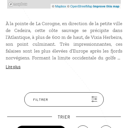
Mapbox
©
Mapbox
©
OpenStreetMap
Improve this map
À la pointe de La Corogne, en direction de la petite ville
de Cedeira, cette côte sauvage se précipite dans
l’Atlantique, à plus de 600 m de haut, de Vixia Herbeira,
son point culminant. Très impressionnantes, ces
falaises sont les plus élevées d’Europe après les fjords
norvégiens. Formant la limite occidentale du golfe de
Gascogne, le cap Ortegal et son phare offrent un décor
Lire plus
extraordinaire, où les vagues déferlent de toutes leurs
forces contre les “Aguillóns”, des rochers pointus face à
la côte. Découvrez également sur le versant
montagneux du cap, le sanctuaire de Santo André de
Teixido, célèbre pour son pèlerinage chaque mois de
FILTRER
septembre.
TRIER