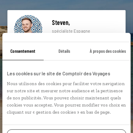
Steven,
spécialiste Espagne
Lire son interview
Suivez vos envies et demandez conseils à nos
Consentement
Détails
À propos des cookies
spécialistes
Ils sauront organiser votre itinéraire au plus
Les cookies sur le site de Comptoir des Voyages
près de vos envies et de la réalité du pays.
Nous utilisons des cookies pour faciliter votre navigation
Échangez en face à face ou depuis nos studios
sur notre site et mesurer notre audience et la pertinence
connectés en agence, mais aussi par email ou
de nos publicités. Vous pouvez choisir maintenant quels
téléphone.
cookies vous acceptez. Vous pourrez modifier vos choix en
Vous gardez le même interlocuteur avant,
cliquant sur « gestion des cookies » en bas de page.
pendant et après votre voyage.