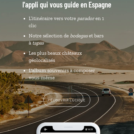
l'appli qui vous guide en Espagne
L’itinéraire vers votre
parador
en 1
clic
Notre sélection de
bodegas
et bars
à
tapas
Les plus beaux châteaux
géolocalisés
L'album souvenirs à composer
vous-même
DÉCOUVRIR LUCIOLE