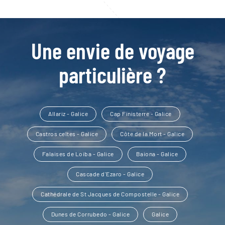
Une envie de voyage
particulière ?
Allariz - Galice
Cap Finisterre - Galice
Castros celtes - Galice
Côte de la Mort - Galice
Falaises de Loiba - Galice
Baiona - Galice
Cascade d'Ezaro - Galice
Cathédrale de St Jacques de Compostelle - Galice
Dunes de Corrubedo - Galice
Galice