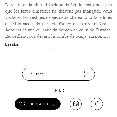
La visite de la ville historique de Sigulda est une étape
que les férus d'histoire ne doivent pas manquer. Vous
visiterez les vestiges de ses deux châteaux forts, édifiés
au XIIIe siècle de part et d’autre de la rivière Gauja.
Admirez la vue du haut du donjon de celui de Turaïda.
Recueillez-vous devant la tombe de Maija, surnommée
la Rose de Turaida en raison de beauté. Selon la
Lire plus
légende, cette ravissante jeune fiancée préféra la mort
au déshonneur. Faites un détour par l’une des rares
églises en bois de Lettonie, datant de 1750. Promenez-
vous dans le jardin des Dieux, où des sculptures
monumentales célèbrent les Dainas, les chants
FILTRER
traditionnels lettons. Ne passez pas à côté de la grotte
de Gutmann dans laquelle vous pourrez admirer les
TRIER
dessins du XVIe siècle qui recouvrent ses parois. Et
l’hiver, dévalez ses pistes olympiques de bobsleigh, de
POPULARITÉ
luge et de skeleton !