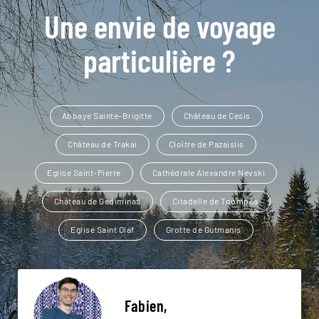
Une envie de voyage
particulière ?
Abbaye Sainte-Brigitte
Château de Cesis
Château de Trakai
Cloître de Pazaislis
Eglise Saint-Pierre
Cathédrale Alexandre Nevski
Château de Gediminas
Citadelle de Toompea
Eglise Saint Olaf
Grotte de Gutmanis
Fabien,