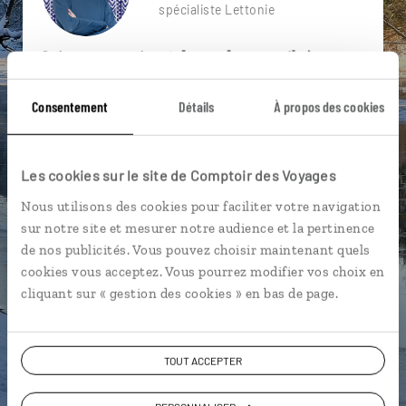
spécialiste Lettonie
Suivez vos envies et demandez conseils à nos
spécialistes
Consentement
Détails
À propos des cookies
Ils sauront organiser votre itinéraire au plus
près de vos envies et de la réalité du pays.
Échangez en face à face ou depuis nos studios
Les cookies sur le site de Comptoir des Voyages
connectés en agence, mais aussi par email ou
Nous utilisons des cookies pour faciliter votre navigation
téléphone.
sur notre site et mesurer notre audience et la pertinence
Vous gardez le même interlocuteur avant,
de nos publicités. Vous pouvez choisir maintenant quels
pendant et après votre voyage.
cookies vous acceptez. Vous pourrez modifier vos choix en
cliquant sur « gestion des cookies » en bas de page.
TOUT ACCEPTER
DEMANDER UN DEVIS
ou