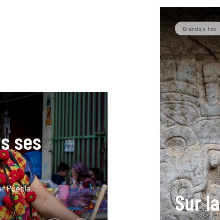
Grands sites
s ses
r Puebla,
Sur l