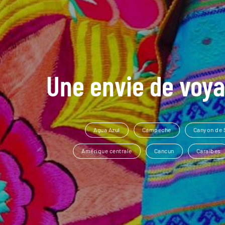
Une envie de voya
Agua Azul
Campeche
Canyon de
Amérique centrale
Cancun
Caraïbes