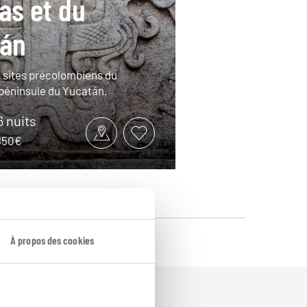
as et du
tán
 sites précolombiens du
 péninsule du Yucatán.
6 nuits
3850€
À propos des cookies