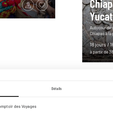
Chiap
Yuca
Autotour des
Chiapas à la
18 jours / 1
à partir de 
Détails
Comptoir des Voyages