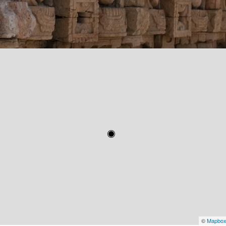
©
Mapbo