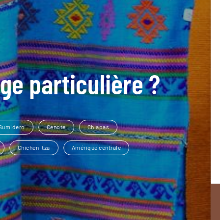
ge particulière ?
 Sumidero
Cenote
Chiapas
Chichen Itza
Amérique centrale