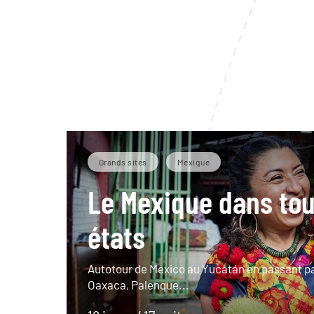
Grands sites
Mexique
Le Mexique dans tou
états
Autotour de Mexico au Yucatán en passant pa
Oaxaca, Palenque...