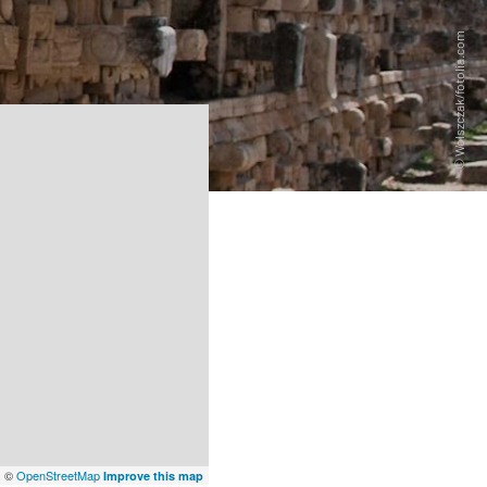
x
©
OpenStreetMap
Improve this map