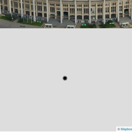
©
Mapbo