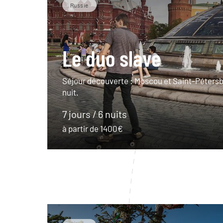
Russie
Le duo slave
Séjour découverte : Moscou et Saint-Pétersb
nuit.
7 jours / 6 nuits
à partir de 1400€