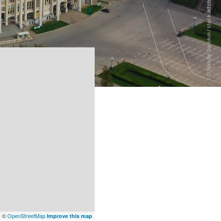
x
©
OpenStreetMap
Improve this map