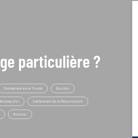
ge particulière ?
Cathédrale de la Trinité
Bolchoï
Anneau d’or
Cathédrale de la Résurrection
Bolchoï