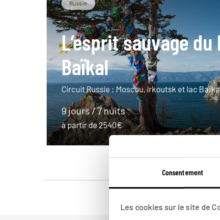
Russie
L’esprit sauvage du 
Baïkal
Circuit Russie : Moscou, Irkoutsk et lac Baïka
9 jours / 7 nuits
à partir de 2540€
Consentement
Les cookies sur le site de 