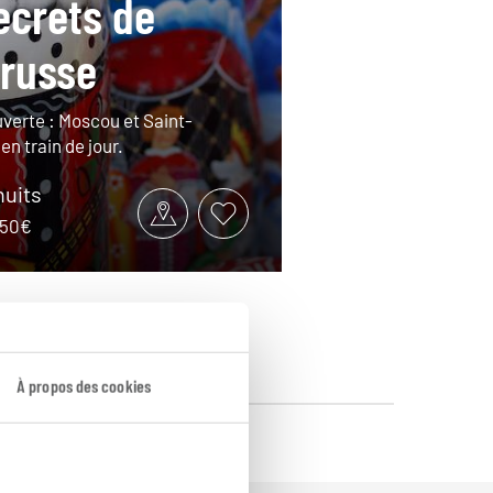
ecrets de
 russe
verte : Moscou et Saint-
n train de jour.
nuits
1950€
À propos des cookies