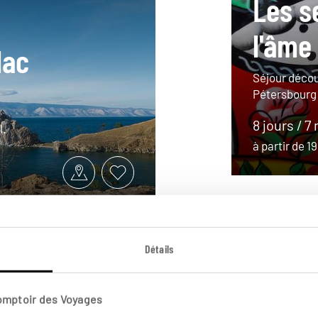
Les s
l'âme
lac
Séjour décou
Pétersbourg e
8 jours / 7 
l.
à partir de 
Détails
Comptoir des Voyages