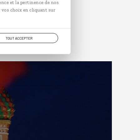
ence et la pertinence de nos
 vos choix en cliquant sur
TOUT ACCEPTER