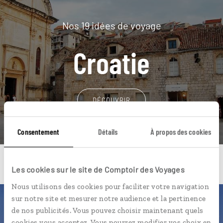
Nos 19 idées de voyage
Croatie
DÉCOUVRIR
Consentement
Détails
À propos des cookies
Les cookies sur le site de Comptoir des Voyages
Nous utilisons des cookies pour faciliter votre navigation
sur notre site et mesurer notre audience et la pertinence
Une envie de voyage
de nos publicités. Vous pouvez choisir maintenant quels
cookies vous acceptez. Vous pourrez modifier vos choix en