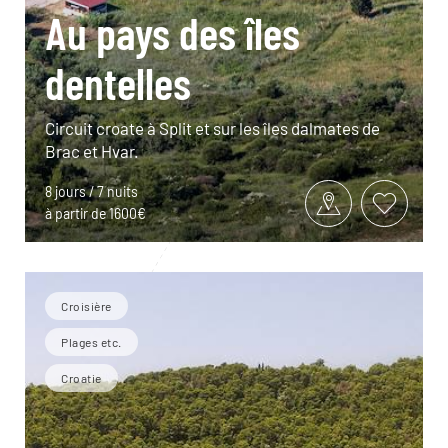
Au pays des îles
dentelles
Circuit croate à Split et sur les îles dalmates de
Brac et Hvar.
8 jours / 7 nuits
à partir de 1600€
Croisière
Plages etc.
Croatie