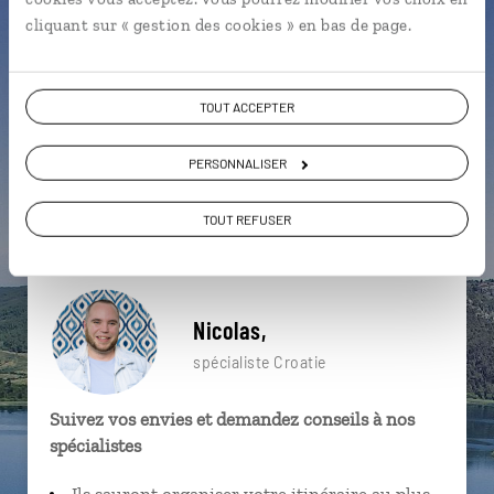
particulière ?
cliquant sur « gestion des cookies » en bas de page.
TOUT ACCEPTER
Anse de Kriz
Bol
Dalmatie
Bisevo
PERSONNALISER
Brac
Dubrovnik
Balkans
Gradec
Korcula
Baie de Pucisca
TOUT REFUSER
Nicolas,
spécialiste Croatie
Suivez vos envies et demandez conseils à nos
spécialistes
Ils sauront organiser votre itinéraire au plus