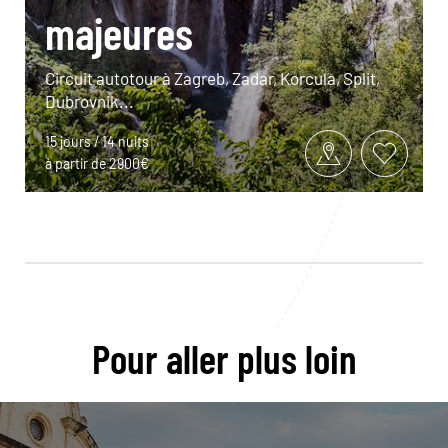
majeures
Circuit autotour à Zagreb, Zadar, Korcula, Split,
Dubrovnik...
15 jours / 14 nuits
à partir de 2900€
Pour aller plus loin