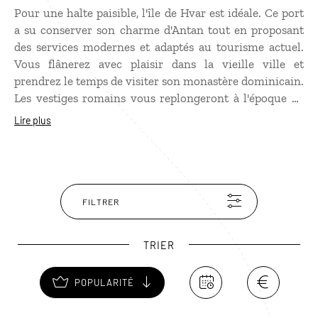
Pour une halte paisible, l'île de Hvar est idéale. Ce port
a su conserver son charme d'Antan tout en proposant
des services modernes et adaptés au tourisme actuel.
Vous flânerez avec plaisir dans la vieille ville et
prendrez le temps de visiter son monastère dominicain.
Les vestiges romains vous replongeront à l'époque de
Pharos, ancien nom de Stari Grad. Ce fut aussi le
Lire plus
berceau de Petar Hektorovic, écrivain croate du XVIe
siècle. Côté nature, la presqu’île de Kabal est accessible
uniquement à pied ou à vélo. À la clé : des criques
sauvages pour vous baigner !
FILTRER
TRIER
POPULARITÉ