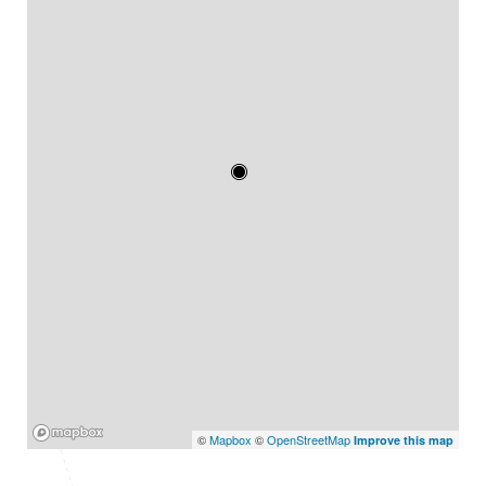
Mapbox
©
Mapbox
©
OpenStreetMap
Improve this map