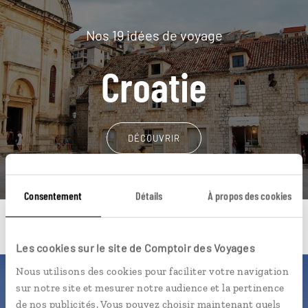
Nos 19 idées de voyage
Croatie
DÉCOUVRIR
Consentement
Détails
À propos des cookies
Les cookies sur le site de Comptoir des Voyages
Nous utilisons des cookies pour faciliter votre navigation
Une envie de voyage
sur notre site et mesurer notre audience et la pertinence
de nos publicités. Vous pouvez choisir maintenant quels