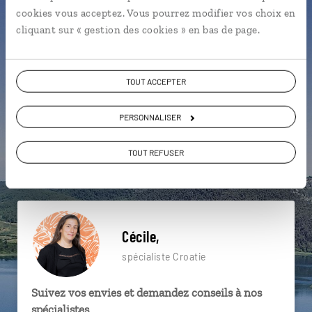
particulière ?
cookies vous acceptez. Vous pourrez modifier vos choix en
cliquant sur « gestion des cookies » en bas de page.
Dalmatie
Fontaine d'Onofrio
Mont Srd
TOUT ACCEPTER
Mer Méditerranée
Remparts de Dubrovnik
PERSONNALISER
Iles croates
Balkans
Blagaj
TOUT REFUSER
Bouches de Kotor
Dubrovnik
Cécile,
spécialiste Croatie
Suivez vos envies et demandez conseils à nos
spécialistes