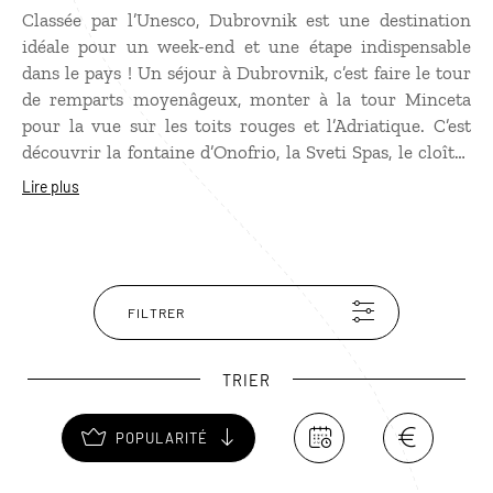
Classée par l’Unesco, Dubrovnik est une destination
idéale pour un week-end et une étape indispensable
dans le pays ! Un séjour à Dubrovnik, c’est faire le tour
de remparts moyenâgeux, monter à la tour Minceta
pour la vue sur les toits rouges et l’Adriatique. C’est
découvrir la fontaine d’Onofrio, la Sveti Spas, le cloître
du monastère et sa boutique d’apothicaire. Admirer sur
Lire plus
la place Luza le palais Sponza et la tour d’horloge. Au
vieux port, on prend le ferry pour se baigner sur l'île de
Lokrum. Ou bien on fait comme les Croates, on bulle à
une terrasse et le soir venu, on se joint au korzo du côté
de la Placa, où trône le palais des Recteurs !
FILTRER
TRIER
POPULARITÉ