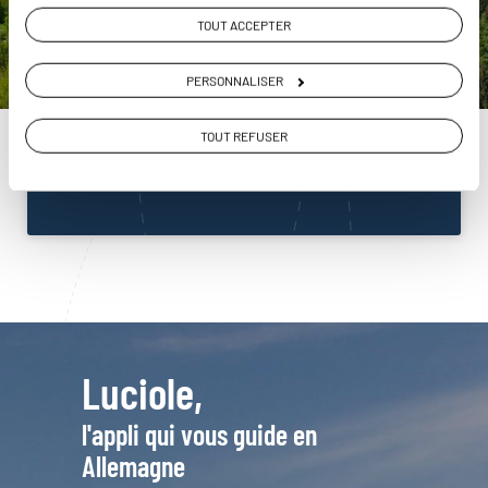
ou
TOUT ACCEPTER
Construisez votre voyage avec un spécialiste
Allemagne
PERSONNALISER
01 86 95 65 14
TOUT REFUSER
Du lundi au samedi de 09h30 à 18h30
Luciole,
l'appli qui vous guide en
Allemagne