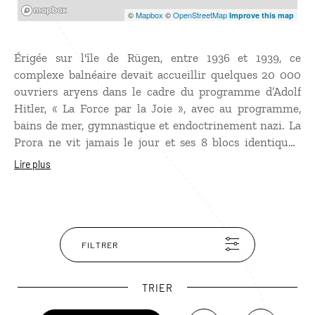
Mapbox
©
Mapbox
©
OpenStreetMap
Improve this map
Érigée sur l'île de Rügen, entre 1936 et 1939, ce
complexe balnéaire devait accueillir quelques 20 000
ouvriers aryens dans le cadre du programme d’Adolf
Hitler, « La Force par la Joie », avec au programme,
bains de mer, gymnastique et endoctrinement nazi. La
Prora ne vit jamais le jour et ses 8 blocs identiques,
ressemblant beaucoup à des prisons, servirent de base à
Lire plus
l’armée de RDA. Aujourd’hui, il ne reste que 5 blocs qui
s’étendent sur plus de 4 km face à une splendide plage,
réhabilités en hôtel et en appartements de luxe.
FILTRER
TRIER