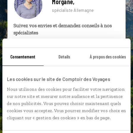
Morgane,
spécialiste Allemagne
Suivez vos envies et demandez conseils à nos
spécialistes
Ils sauront organiser votre itinéraire au plus
près de vos envies et de la réalité du pays.
Consentement
Détails
À propos des cookies
Échangez en face à face ou depuis nos studios
connectés en agence, mais aussi par email ou
téléphone.
Les cookies sur le site de Comptoir des Voyages
Vous gardez le même interlocuteur avant,
Nous utilisons des cookies pour faciliter votre navigation
pendant et après votre voyage.
sur notre site et mesurer notre audience et la pertinence
de nos publicités. Vous pouvez choisir maintenant quels
cookies vous acceptez. Vous pourrez modifier vos choix en
cliquant sur « gestion des cookies » en bas de page.
DEMANDER UN DEVIS