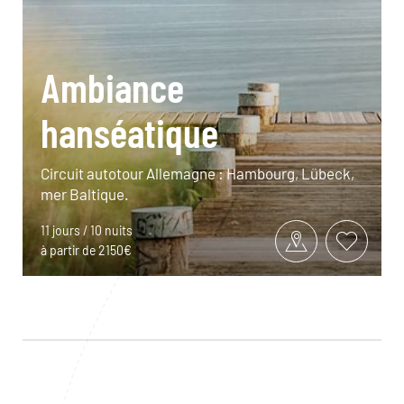
Ambiance
hanséatique
Circuit autotour Allemagne : Hambourg, Lübeck,
mer Baltique.
11 jours / 10 nuits
à partir de 2150€