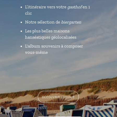
L’itinéraire vers votre
gasthof
en 1
clic
Notre sélection de
biergarten
Les plus belles maisons
hanséatiques géolocalisées
L'album souvenirs à composer
vous-même
DÉCOUVRIR LUCIOLE