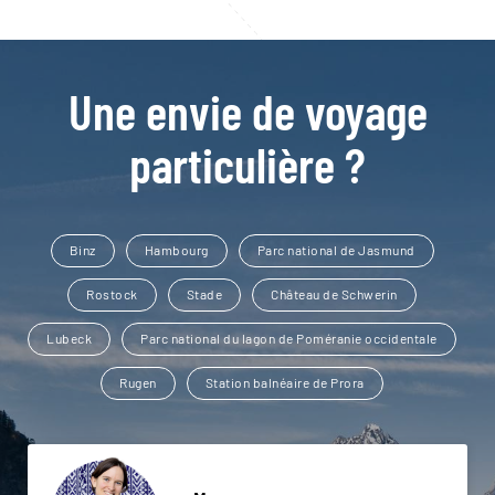
Une envie de voyage
particulière ?
Binz
Hambourg
Parc national de Jasmund
Rostock
Stade
Château de Schwerin
Lubeck
Parc national du lagon de Poméranie occidentale
Rugen
Station balnéaire de Prora