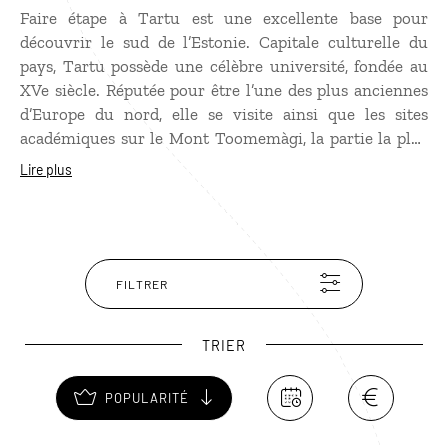
Faire étape à Tartu est une excellente base pour
découvrir le sud de l’Estonie. Capitale culturelle du
pays, Tartu possède une célèbre université, fondée au
XVe siècle. Réputée pour être l’une des plus anciennes
d’Europe du nord, elle se visite ainsi que les sites
académiques sur le Mont Toomemàgi, la partie la plus
ancienne de la ville. Outre ses belles demeures au style
Lire plus
hanséatique et ses nombreux musées, Tartu mérite le
détour pour son ambiance joyeuse et décontractée lors
d’un voyage en Estonie. Flânez aux terrasses des cafés,
sans oublier d’assister aux pièces de théâtre et aux
concerts en plein air si vous visitez Tartu en été.
FILTRER
TRIER
POPULARITÉ