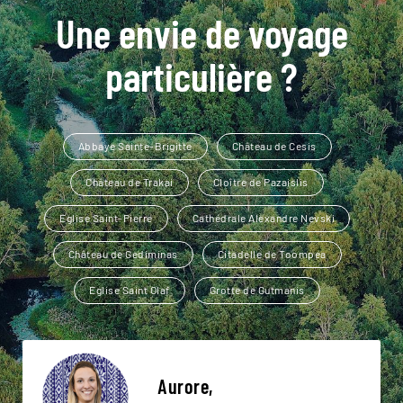
Une envie de voyage
particulière ?
Abbaye Sainte-Brigitte
Château de Cesis
Château de Trakai
Cloître de Pazaislis
Eglise Saint-Pierre
Cathédrale Alexandre Nevski
Château de Gediminas
Citadelle de Toompea
Eglise Saint Olaf
Grotte de Gutmanis
Aurore,