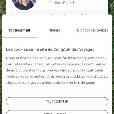
spécialiste Estonie
Suivez vos envies et demandez conseils à nos
spécialistes
Consentement
Détails
À propos des cookies
Ils sauront organiser votre itinéraire au plus
près de vos envies et de la réalité du pays.
Échangez en face à face ou depuis nos studios
Les cookies sur le site de Comptoir des Voyages
connectés en agence, mais aussi par email ou
Nous utilisons des cookies pour faciliter votre navigation
téléphone.
sur notre site et mesurer notre audience et la pertinence
Vous gardez le même interlocuteur avant,
de nos publicités. Vous pouvez choisir maintenant quels
pendant et après votre voyage.
cookies vous acceptez. Vous pourrez modifier vos choix en
cliquant sur « gestion des cookies » en bas de page.
TOUT ACCEPTER
DEMANDER UN DEVIS
ou