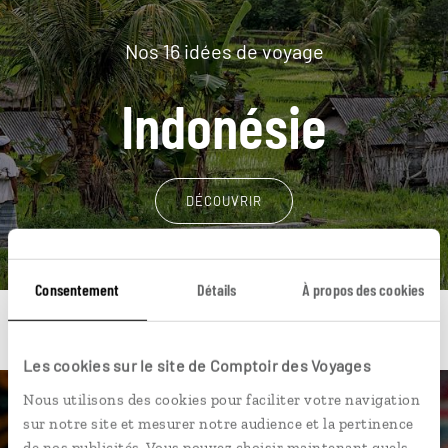
Nos 16 idées de voyage
Indonésie
DÉCOUVRIR
Consentement
Détails
À propos des cookies
Les cookies sur le site de Comptoir des Voyages
Nous utilisons des cookies pour faciliter votre navigation
Une envie de voyage
sur notre site et mesurer notre audience et la pertinence
de nos publicités. Vous pouvez choisir maintenant quels