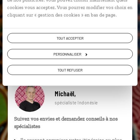
particulière ?
cookies vous acceptez. Vous pourrez modifier vos choix en
cliquant sur « gestion des cookies » en bas de page.
Îles de la Sonde
Denpasar
Mengwi
Ubud
TOUT ACCEPTER
Lac Bratan
Tanah Lot
Asie du Sud-Est
PERSONNALISER
Dragon de Komodo
Florès
Ubud
TOUT REFUSER
Michaël,
spécialiste Indonésie
Suivez vos envies et demandez conseils à nos
spécialistes
Ils sauront organiser votre itinéraire au plus