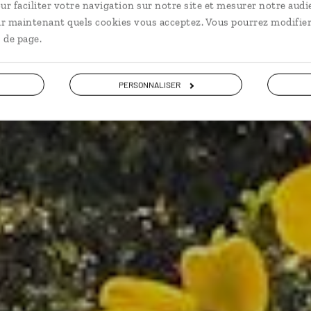
t bien-être à Bali : prendre soin de soi dans un décor ap
ur faciliter votre navigation sur notre site et mesurer notre audi
ir maintenant quels cookies vous acceptez. Vous pourrez modifier
 de page.
Voir les 166 avis sur les voyages en Indonésie
PERSONNALISER
VOIR LA GALERIE PHOTOS