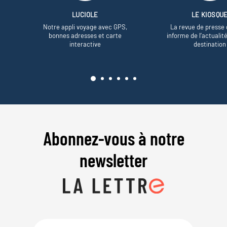
LUCIOLE
LE KIOSQU
Notre appli voyage avec GPS,
La revue de presse 
bonnes adresses et carte
informe de l’actualit
interactive
destination
Abonnez-vous à notre
newsletter