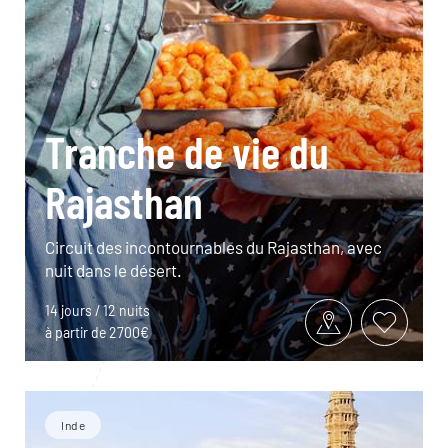
Tranche de vie du
Rajasthan
Circuit des incontournables du Rajasthan, avec
nuit dans le désert.
14 jours / 12 nuits
à partir de 2700€
Inde