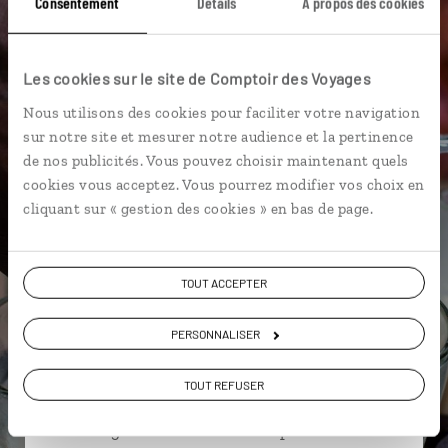
Consentement
Détails
À propos des cookies
Agra
Bishnoïs
Deogarh
Bikaner
Bundi
Delhi
Chittorgarh
Fatehpur
Les cookies sur le site de Comptoir des Voyages
Nous utilisons des cookies pour faciliter votre navigation
Haveli
Barli
sur notre site et mesurer notre audience et la pertinence
de nos publicités. Vous pouvez choisir maintenant quels
cookies vous acceptez. Vous pourrez modifier vos choix en
Louise,
cliquant sur « gestion des cookies » en bas de page.
spécialiste Inde
Lire son interview
TOUT ACCEPTER
Suivez vos envies et demandez conseils à nos
spécialistes
PERSONNALISER
Ils sauront organiser votre itinéraire au plus
TOUT REFUSER
près de vos envies et de la réalité du pays.
Échangez en face à face ou depuis nos studios