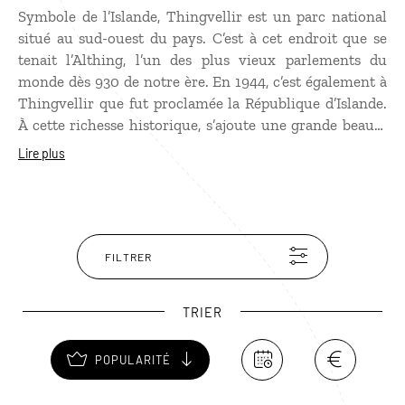
Symbole de l’Islande, Thingvellir est un parc national
situé au sud-ouest du pays. C’est à cet endroit que se
tenait l’Althing, l’un des plus vieux parlements du
monde dès 930 de notre ère. En 1944, c’est également à
Thingvellir que fut proclamée la République d’Islande.
À cette richesse historique, s’ajoute une grande beauté
naturelle qui en fait l’un des sites les plus magnifiques
Lire plus
d'un
voyage en Islande
. Promenez vous dans la faille
d'Almannagjá et sur la montagne de la loi, le Lögberg,
puis terminez par la chute d’eau d’Öxarárfoss, réputée
pour son eau cristalline. La légende raconte que celui
qui y jette une pièce et parvient à la suivre du regard
FILTRER
jusqu’à ce qu’elle touche le fond, verra son vœu se
réaliser…
TRIER
POPULARITÉ