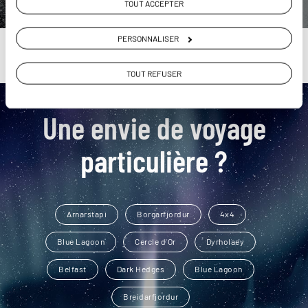
TOUT ACCEPTER
PERSONNALISER
TOUT REFUSER
Une envie de voyage
particulière ?
Arnarstapi
Borgarfjordur
4x4
Blue Lagoon
Cercle d'Or
Dyrholaey
Belfast
Dark Hedges
Blue Lagoon
Breidarfjordur