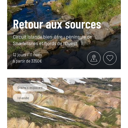
Retour aux sources
Circuit Islande bien-être : péninsule de
Snæfellsnes et fjords de l’Ouest.
12 jours / 11 nuits
à partir de 3350€
Grands espaces
Islande