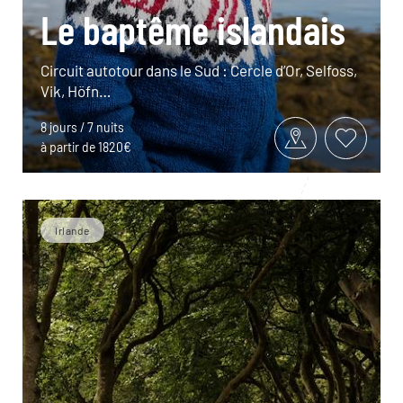
Le baptême islandais
Circuit autotour dans le Sud : Cercle d’Or, Selfoss,
Vik, Höfn…
8 jours / 7 nuits
à partir de 1820€
Irlande