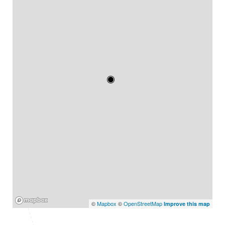
Mapbox
©
Mapbox
©
OpenStreetMap
Improve this map