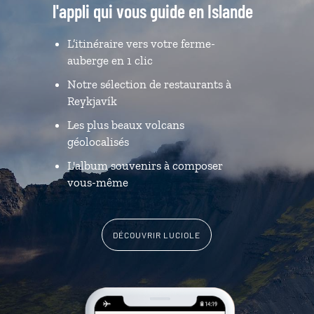
l'appli qui vous guide en Islande
L’itinéraire vers votre ferme-
auberge en 1 clic
Notre sélection de restaurants à
Reykjavík
Les plus beaux volcans
géolocalisés
L'album souvenirs à composer
vous-même
DÉCOUVRIR LUCIOLE