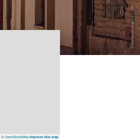
x
©
OpenStreetMap
Improve this map