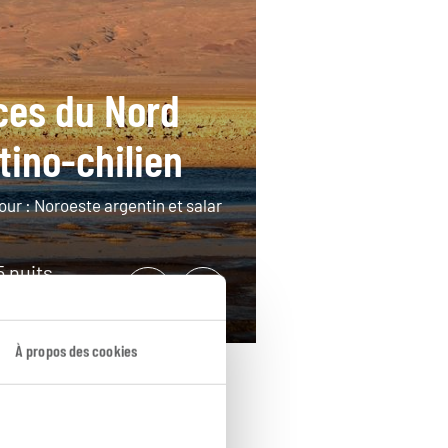
es du Nord
tino-chilien
our : Noroeste argentin et salar
5 nuits
3400€
À propos des cookies