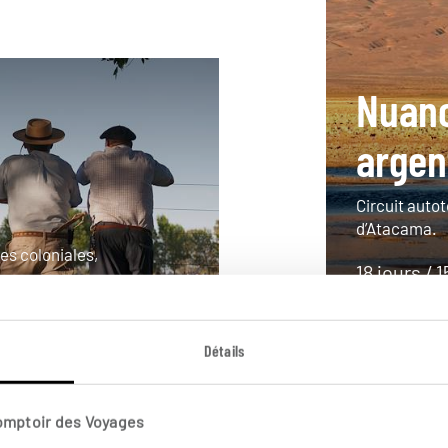
Nuanc
argen
Circuit autot
d’Atacama.
les coloniales,
18 jours / 1
à partir de 
Détails
Comptoir des Voyages