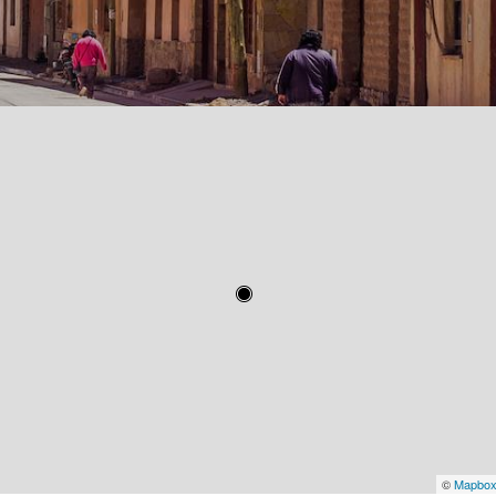
©
Mapbo