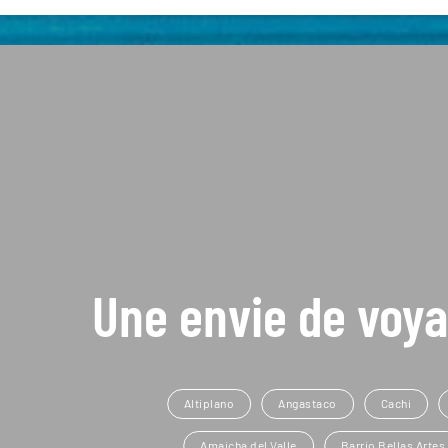
Une envie de voya
Altiplano
Angastaco
Cachi
Amaicha del Valle
Barrio Bellas Artes