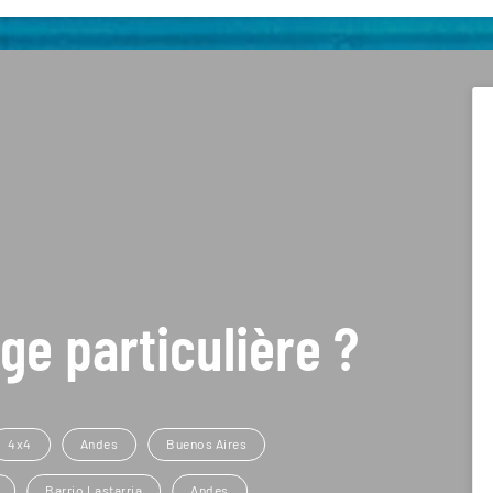
ge particulière ?
4x4
Andes
Buenos Aires
Barrio Lastarria
Andes