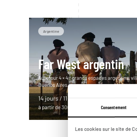
Argentine
Far West argentin
Autotour 4 × 4 : grands espaces argentins, vil
Buenos Aires.
14 jours / 11 nuits
à partir de 3000€
Consentement
Les cookies sur le site de 