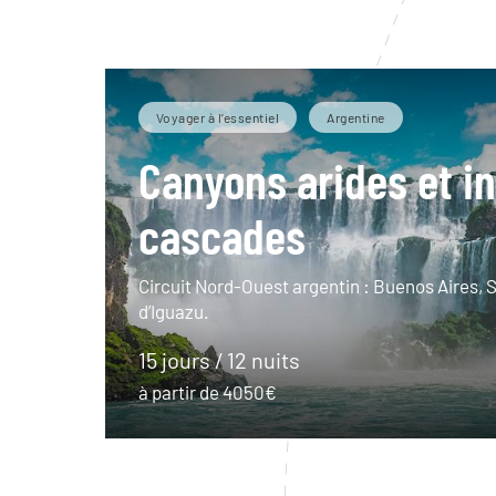
Voyager à l’essentiel
Argentine
Canyons arides et i
cascades
Circuit Nord-Ouest argentin : Buenos Aires, S
d’Iguazu.
15 jours / 12 nuits
à partir de 4050€