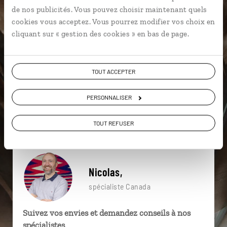
particulière ?
de nos publicités. Vous pouvez choisir maintenant quels
cookies vous acceptez. Vous pourrez modifier vos choix en
cliquant sur « gestion des cookies » en bas de page.
Amérindiens
Baleine au Canada
TOUT ACCEPTER
Colombie Britannique
Alberta
Banff
Campbell River
Baleine
Butchart Gardens
PERSONNALISER
Détroit de Johnstone
Baleine
TOUT REFUSER
Nicolas,
spécialiste Canada
Suivez vos envies et demandez conseils à nos
spécialistes