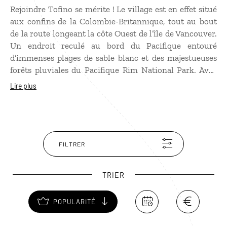
Rejoindre Tofino se mérite ! Le village est en effet situé
aux confins de la Colombie-Britannique, tout au bout
de la route longeant la côte Ouest de l’île de Vancouver.
Un endroit reculé au bord du Pacifique entouré
d’immenses plages de sable blanc et des majestueuses
forêts pluviales du Pacifique Rim National Park. Avec
ses maisons en bois typiques, Tofino se fond
Lire plus
littéralement dans cette nature sauvage et grandiose.
Dans ce cadre idyllique prisé des surfeurs du monde
entier, les activités ne manquent pas : randonnées,
kayak, pêche, plongée sous-marine. C’est également
l’endroit idéal pour partir à la rencontre des baleines
FILTRER
grises, des orques, des lions de mer et des ours noirs !
TRIER
POPULARITÉ