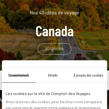
Nos 40 idées de voyage
Canada
DÉCOUVRIR
Consentement
Détails
À propos des cookies
Les cookies sur le site de Comptoir des Voyages
Une envie de voyage
Nous utilisons des cookies pour faciliter votre navigation
sur notre site et mesurer notre audience et la pertinence