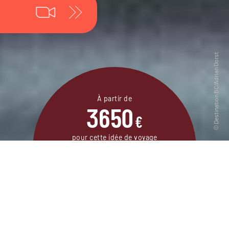
À partir de
3650
€
pour cette idée de voyage
19 jours / 17 nuits
DEMANDER UN DEVIS