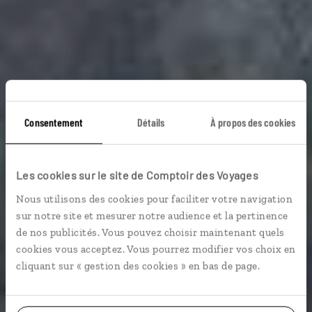
Consentement
Détails
À propos des cookies
Mer et montagnes
Les cookies sur le site de Comptoir des Voyages
de l’Ouest
Nous utilisons des cookies pour faciliter votre navigation
sur notre site et mesurer notre audience et la pertinence
Autotour Ouest Canada et USA : Vancouver, Seattle,
de nos publicités. Vous pouvez choisir maintenant quels
mont Rainier...
cookies vous acceptez. Vous pourrez modifier vos choix en
cliquant sur « gestion des cookies » en bas de page.
Voir les 546 avis sur les voyages au Canada