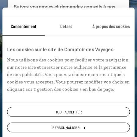
Suivez vos envies et demandez conseils à nos
spécialistes
Consentement
Détails
À propos des cookies
Ils sauront organiser votre itinéraire au plus
près de vos envies et de la réalité du pays.
Échangez en face à face ou depuis nos studios
Les cookies sur le site de Comptoir des Voyages
connectés en agence, mais aussi par email ou
téléphone.
Nous utilisons des cookies pour faciliter votre navigation
sur notre site et mesurer notre audience et la pertinence
Vous gardez le même interlocuteur avant,
de nos publicités. Vous pouvez choisir maintenant quels
pendant et après votre voyage.
cookies vous acceptez. Vous pourrez modifier vos choix en
cliquant sur « gestion des cookies » en bas de page.
DEMANDER UN DEVIS
TOUT ACCEPTER
ou
PERSONNALISER
Construisez votre voyage avec un spécialiste Croatie