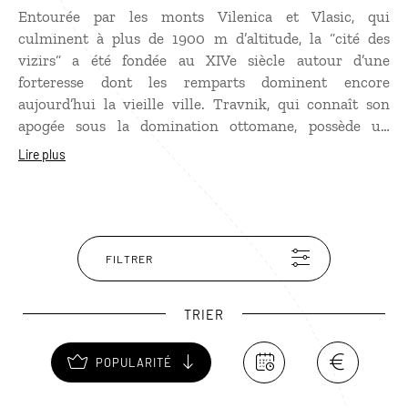
Entourée par les monts Vilenica et Vlasic, qui
culminent à plus de 1900 m d’altitude, la “cité des
vizirs“ a été fondée au XIVe siècle autour d’une
forteresse dont les remparts dominent encore
aujourd’hui la vieille ville. Travnik, qui connaît son
apogée sous la domination ottomane, possède un
nombre incroyable de mosquées et de minarets, qui lui
Lire plus
valent le surnom d’ “Istanbul européenne“. C’est
également la ville natale de l’écrivain Ivo Andric, prix
Nobel de littérature, dont la maison est aujourd’hui un
musée que l’on peut visiter. Dans les hauteurs de la
ville, la station de ski de Vlasic offre de très beaux
FILTRER
itinéraires de randonnée en été et au printemps.
TRIER
POPULARITÉ