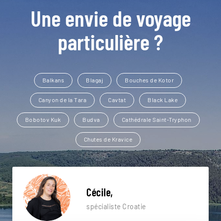
Une envie de voyage
particulière ?
Balkans
Blagaj
Bouches de Kotor
Canyon de la Tara
Cavtat
Black Lake
Bobotov Kuk
Budva
Cathédrale Saint-Tryphon
Chutes de Kravice
Cécile,
spécialiste Croatie